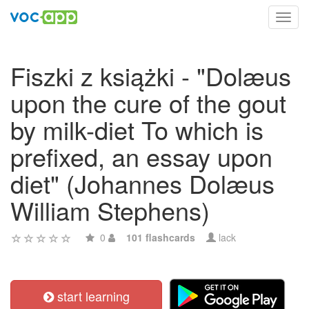
Toggl
navig
Fiszki z książki - "Dolæus
upon the cure of the gout
by milk-diet To which is
prefixed, an essay upon
diet" (Johannes Dolæus
William Stephens)
0
101 flashcards
lack
start learning