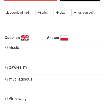
download mp3
print
play
test yourself
Question
Answer
viscid
zawiesisty
mucilaginous
śluzowaty