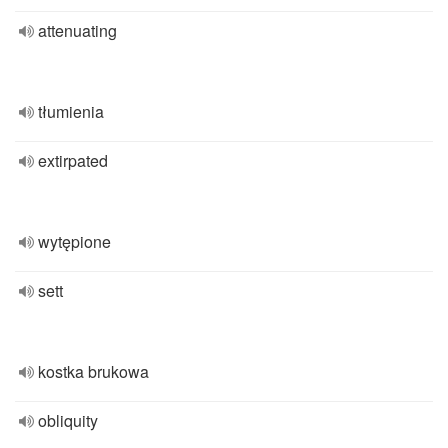
attenuating
tłumienia
extirpated
wytępione
sett
kostka brukowa
obliquity