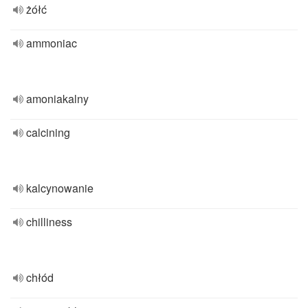
żółć
ammoniac
amoniakalny
calcining
kalcynowanie
chilliness
chłód