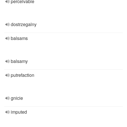
perceivable
dostrzegalny
balsams
balsamy
putrefaction
gnicie
imputed