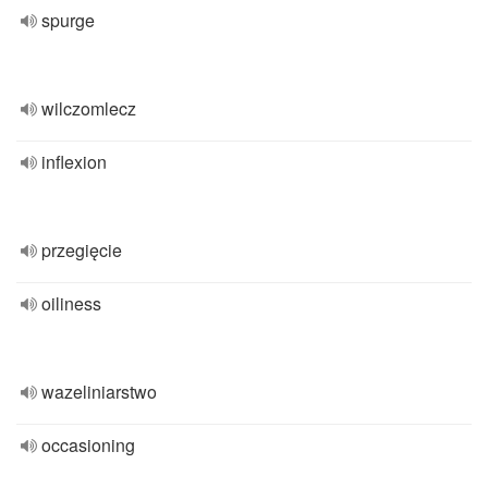
spurge
wilczomlecz
inflexion
przegięcie
oiliness
wazeliniarstwo
occasioning