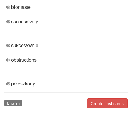
błoniaste
successively
sukcesywnie
obstructions
przeszkody
English
Create flashcards