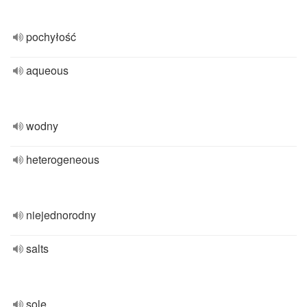
pochyłość
aqueous
wodny
heterogeneous
niejednorodny
salts
sole