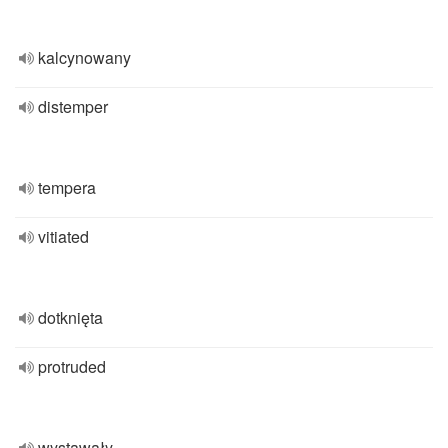
kalcynowany
distemper
tempera
vitiated
dotknięta
protruded
wystawały