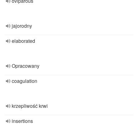
oviparous
jajorodny
elaborated
Opracowany
coagulation
krzepliwość krwi
insertions