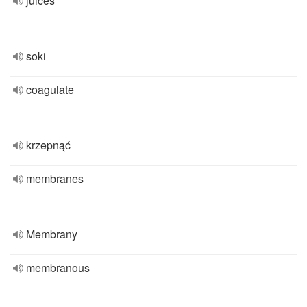
juices
soki
coagulate
krzepnąć
membranes
Membrany
membranous