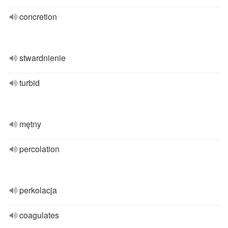
concretion
stwardnienie
turbid
mętny
percolation
perkolacja
coagulates