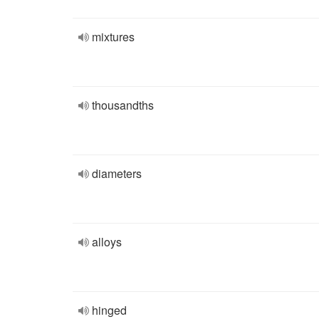
mixtures
thousandths
diameters
alloys
hinged