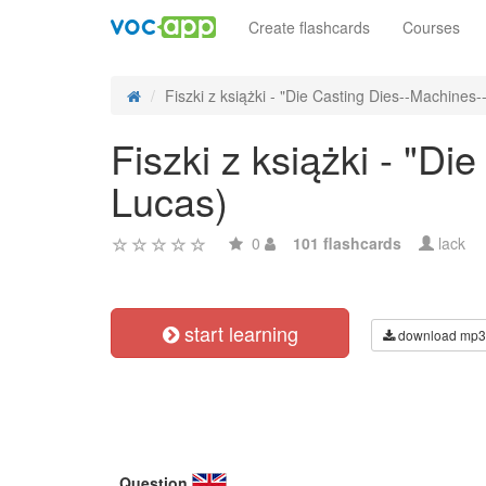
Create flashcards
Courses
Fiszki z książki - "Die Casting Dies--Machines-
Fiszki z książki - "D
Lucas)
0
101 flashcards
lack
start learning
download mp3
Question