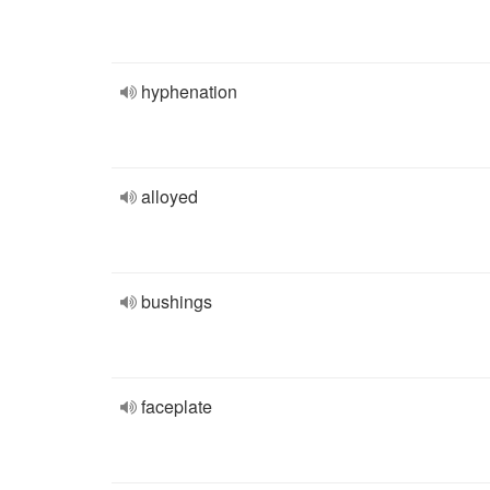
hyphenation
alloyed
bushings
faceplate