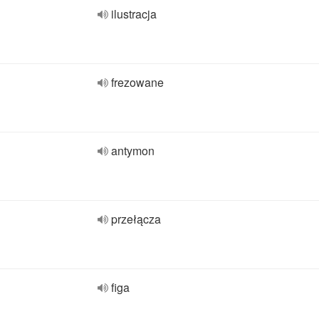
ilustracja
frezowane
antymon
przełącza
figa