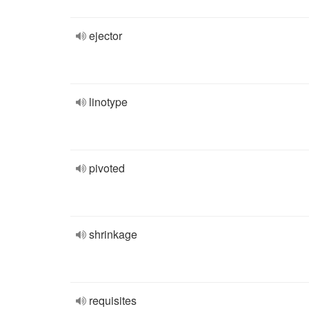
ejector
linotype
pivoted
shrinkage
requisites