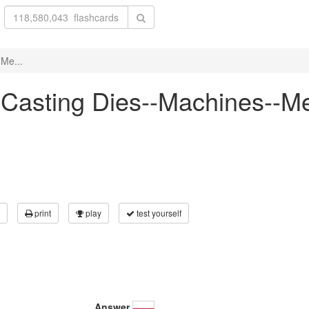
-Me...
ie Casting Dies--Machines--M
print
play
test yourself
Answer