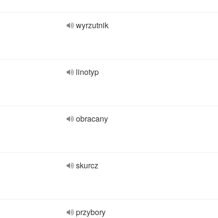
wyrzutnik
linotyp
obracany
skurcz
przybory