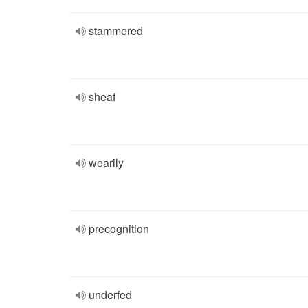
stammered
sheaf
wearily
precognition
underfed