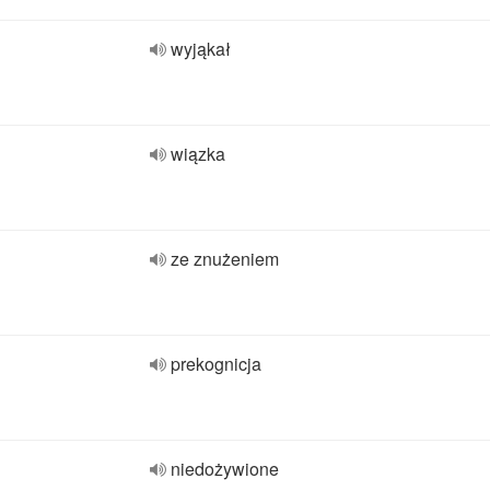
wyjąkał
wiązka
ze znużeniem
prekognicja
niedożywione