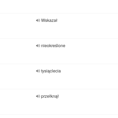
Wskazał
nieokreślone
tysiąclecia
przełknął