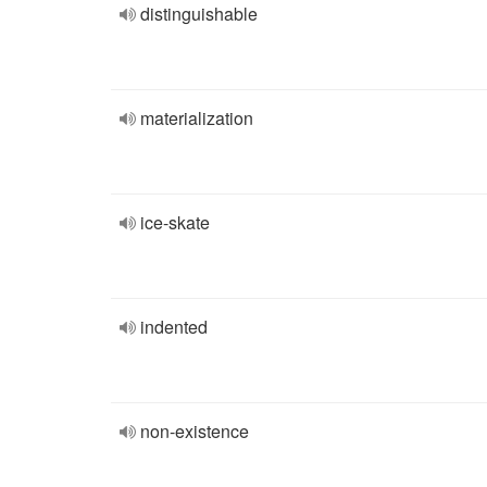
distinguishable
materialization
ice-skate
indented
non-existence