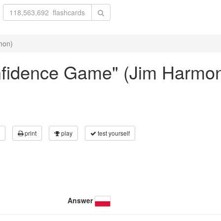
mon)
Confidence Game" (Jim Harmo
print
play
test yourself
Answer