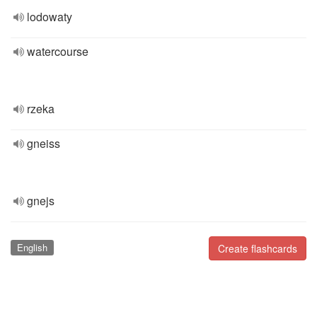
lodowaty
watercourse
rzeka
gneiss
gnejs
English
Create flashcards