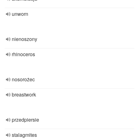
unworn
nienoszony
rhinoceros
nosorożec
breastwork
przedpiersie
stalagmites