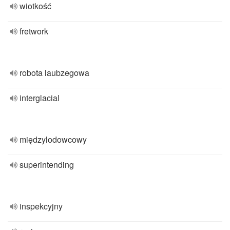
wiotkość
fretwork
robota laubzegowa
interglacial
międzylodowcowy
superintending
inspekcyjny