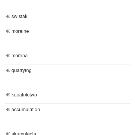
świstak
moraine
morena
quarrying
kopalnictwo
accumulation
akumulacja