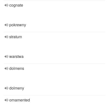
cognate
pokrewny
stratum
warstwa
dolmens
dolmeny
ornamented