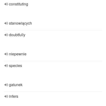
constituting
stanowiących
doubtfully
niepewnie
species
gatunek
infers