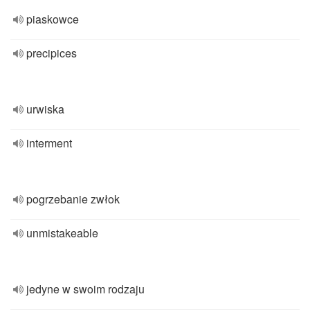
piaskowce
precipices
urwiska
interment
pogrzebanie zwłok
unmistakeable
jedyne w swoim rodzaju