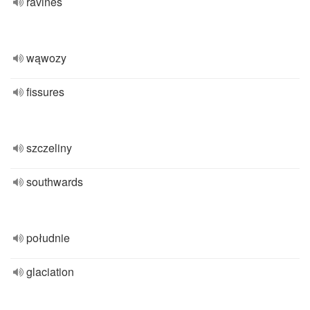
ravines
wąwozy
fissures
szczeliny
southwards
południe
glaciation