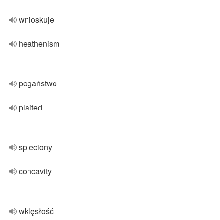
wnioskuje
heathenism
pogaństwo
plaited
spleciony
concavity
wklęsłość