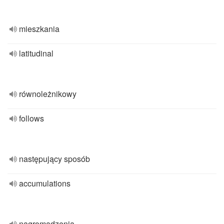
mieszkania
latitudinal
równoleżnikowy
follows
następujący sposób
accumulations
nagromadzenia