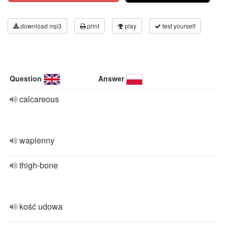
download mp3
print
play
test yourself
Question
Answer
calcareous
wapienny
thigh-bone
kość udowa