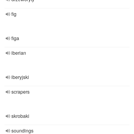
fig
figa
iberian
iberyjski
scrapers
skrobaki
soundings