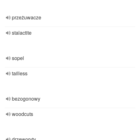
przeżuwacze
stalactite
sopel
tailless
bezogonowy
woodcuts
drzeworyty