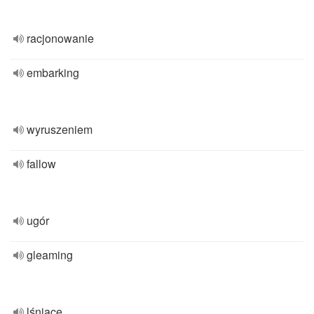
racjonowanie
embarking
wyruszeniem
fallow
ugór
gleaming
lśniące