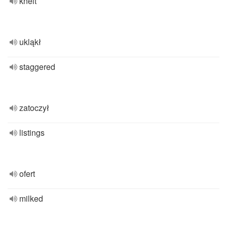
knelt
ukląkł
staggered
zatoczył
listings
ofert
milked