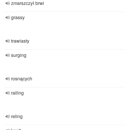
zmarszczył brwi
grassy
trawiasty
surging
rosnących
railing
reling