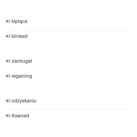
kipiąca
blinked
zamrugał
regaining
odzyskaniu
frowned