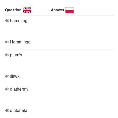
Question
Answer
hamming
Hamminga
plum's
śliwki
diathermy
diatermia