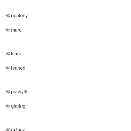
opalony
mare
klacz
leaned
pochylił
glaring
rażący