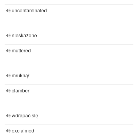
uncontaminated
nieskażone
muttered
mruknął
clamber
wdrapać się
exclaimed