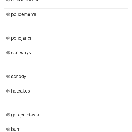
policemen's
policjanci
stairways
schody
hotcakes
gorące ciasta
burr