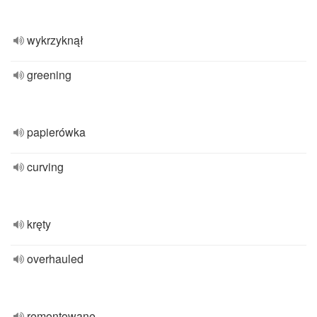
wykrzyknął
greening
papierówka
curving
kręty
overhauled
remontowane