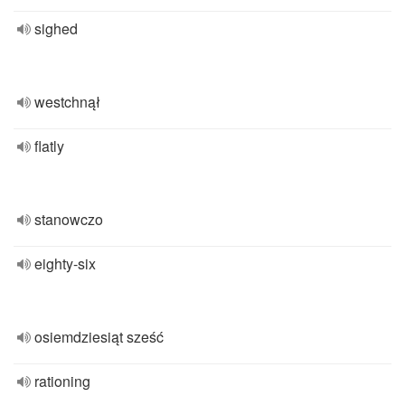
sighed
westchnął
flatly
stanowczo
eighty-six
osiemdziesiąt sześć
rationing