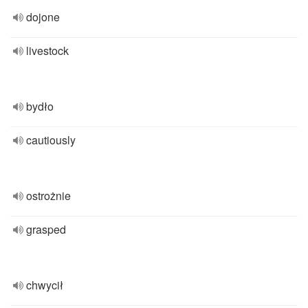
dojone
livestock
bydło
cautiously
ostrożnie
grasped
chwycił