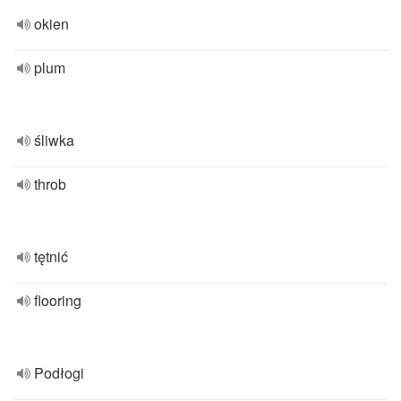
okien
plum
śliwka
throb
tętnić
flooring
Podłogi