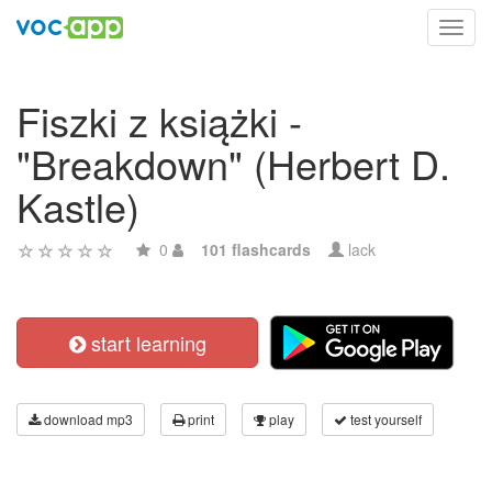
Toggl
navig
Fiszki z książki -
"Breakdown" (Herbert D.
Kastle)
0
101 flashcards
lack
start learning
download mp3
print
play
test yourself