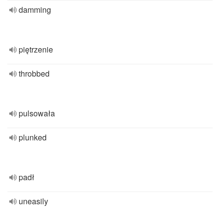
damming
piętrzenie
throbbed
pulsowała
plunked
padł
uneasily