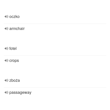
oczko
armchair
fotel
crops
zboża
passageway