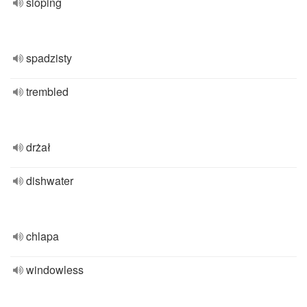
sloping
spadzisty
trembled
drżał
dishwater
chlapa
windowless