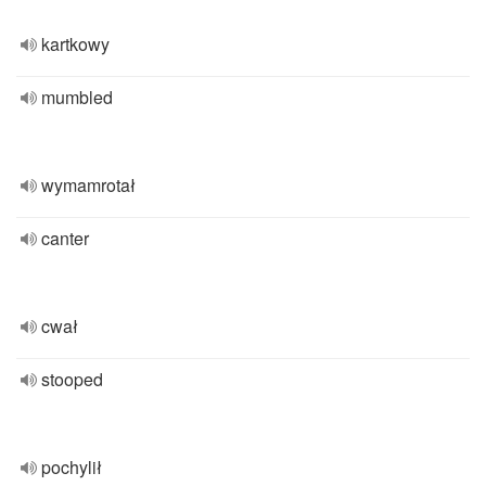
kartkowy
mumbled
wymamrotał
canter
cwał
stooped
pochylił