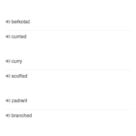
bełkotać
curried
curry
scoffed
zadrwił
branched