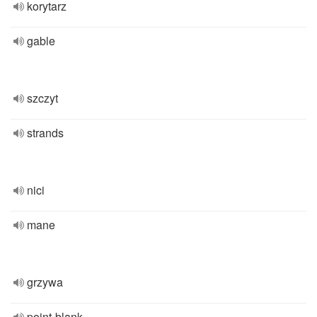
korytarz
gable
szczyt
strands
nici
mane
grzywa
point-blank