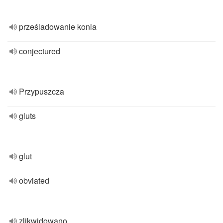
prześladowanie konia
conjectured
Przypuszcza
gluts
glut
obviated
zlikwidowano