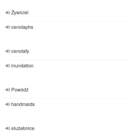
Żywiciel
cenotaphs
cenotafy
inundation
Powódź
handmaids
służebnice