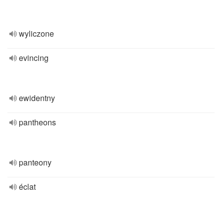
wyliczone
evincing
ewidentny
pantheons
panteony
éclat