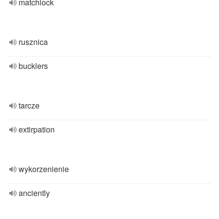
matchlock
rusznica
bucklers
tarcze
extirpation
wykorzenienie
anciently