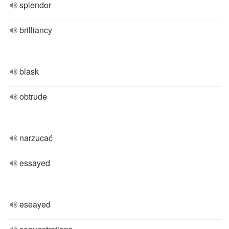
splendor
brilliancy
blask
obtrude
narzucać
essayed
eseayed