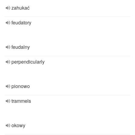
zahukać
feudatory
feudalny
perpendicularly
pionowo
trammels
okowy