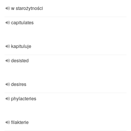
w starożytności
capitulates
kapituluje
desisted
desires
phylacteries
filakterie