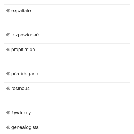
expatiate
rozpowiadać
propitiation
przebłaganie
resinous
żywiczny
genealogists