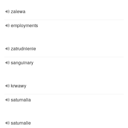
zalewa
employments
zatrudnienie
sanguinary
krwawy
saturnalia
saturnalie