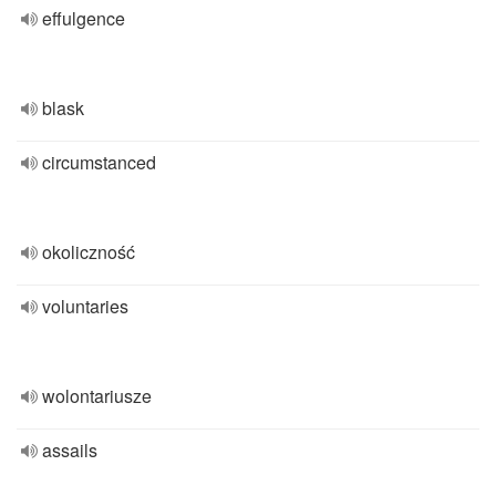
effulgence
blask
circumstanced
okoliczność
voluntaries
wolontariusze
assails