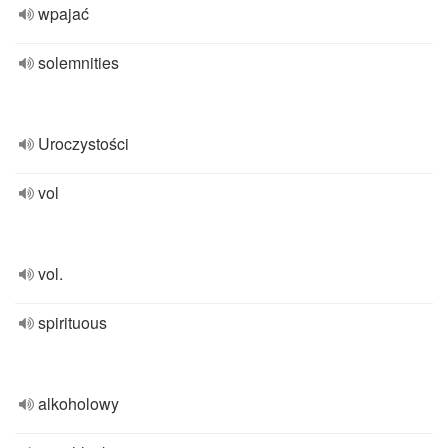
wpajać
solemnities
Uroczystości
vol
vol.
spirituous
alkoholowy