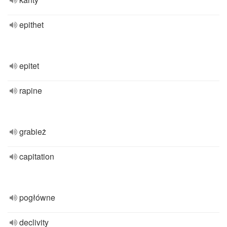
epithet
epitet
rapine
grabież
capitation
pogłówne
declivity