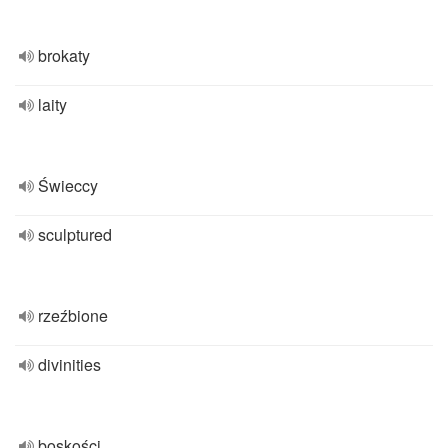
brokaty
laity
Świeccy
sculptured
rzeźbione
divinities
boskości