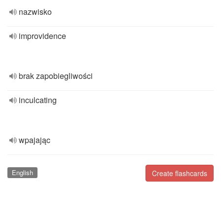
nazwisko
improvidence
brak zapobiegliwości
inculcating
wpajając
English
Create flashcards