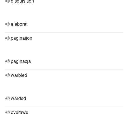
disquisition
elaborat
pagination
paginacja
warbled
warded
overawe