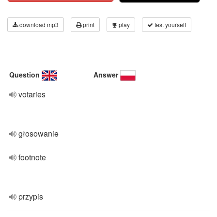
download mp3
print
play
test yourself
Question
Answer
votaries
głosowanie
footnote
przypis