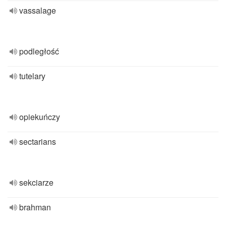
vassalage
podległość
tutelary
opiekuńczy
sectarians
sekciarze
brahman