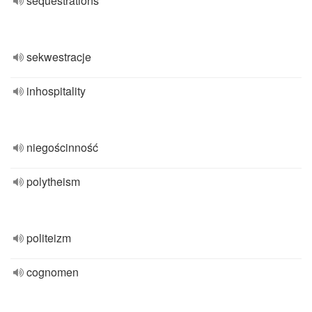
sequestrations
sekwestracje
inhospitality
niegościnność
polytheism
politeizm
cognomen