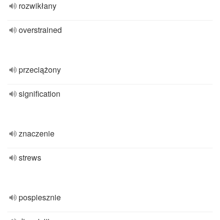
rozwikłany
overstrained
przeciążony
signification
znaczenie
strews
pospiesznie