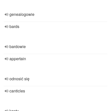
genealogowie
bards
bardowie
appertain
odnosić się
canticles
kanty