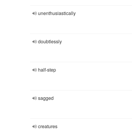
unenthusiastically
doubtlessly
half-step
sagged
creatures