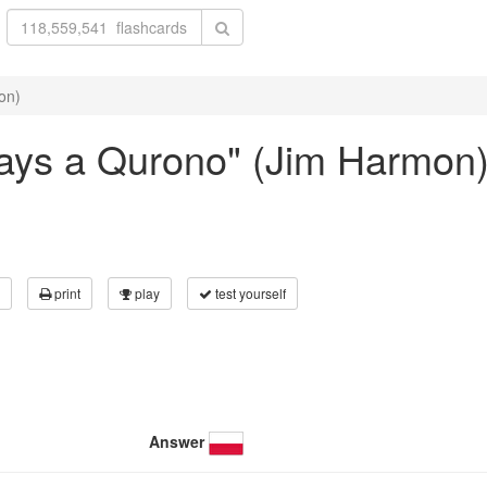
on)
lways a Qurono" (Jim Harmon
print
play
test yourself
Answer