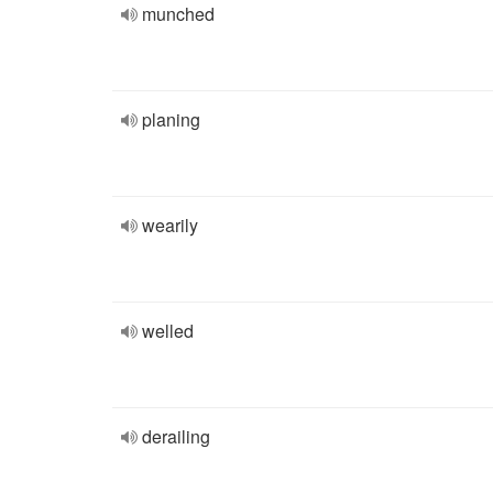
munched
planing
wearily
welled
derailing