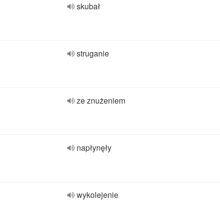
skubał
struganie
ze znużeniem
napłynęły
wykolejenie