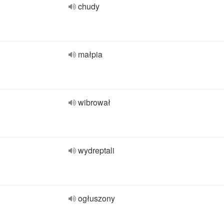
chudy
małpia
wibrował
wydreptali
ogłuszony