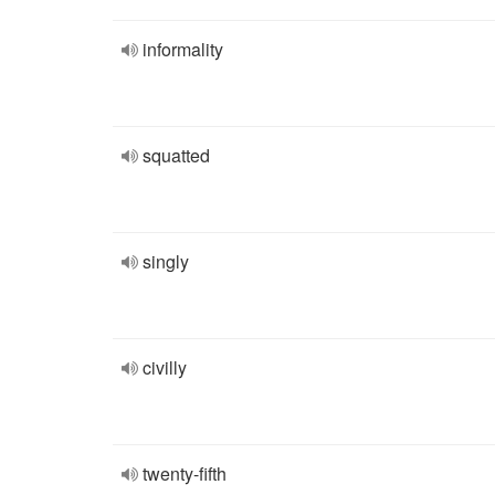
informality
squatted
singly
civilly
twenty-fifth