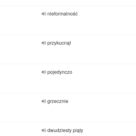
nieformalność
przykucnął
pojedynczo
grzecznie
dwudziesty piąty