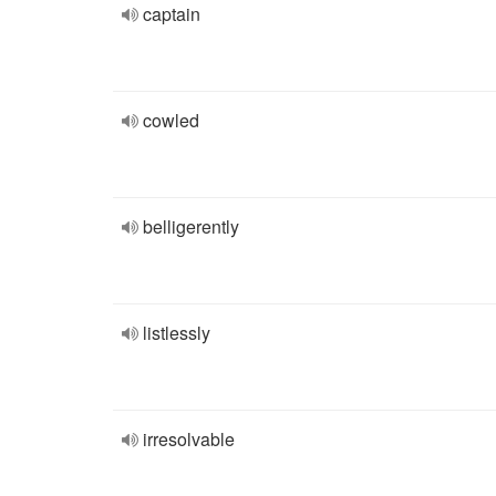
captain
cowled
belligerently
listlessly
irresolvable