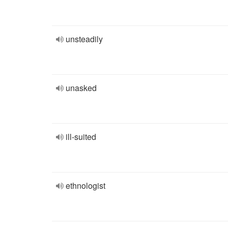
unsteadily
unasked
ill-suited
ethnologist