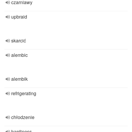
czarniawy
upbraid
skarcić
alembic
alembik
refrigerating
chłodzenie
hardiness