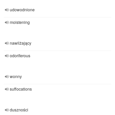
udowodnione
moistening
nawilżający
odoriferous
wonny
suffocations
duszności