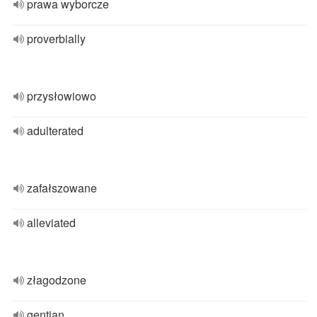
prawa wyborcze
proverbially
przysłowiowo
adulterated
zafałszowane
alleviated
złagodzone
gentian