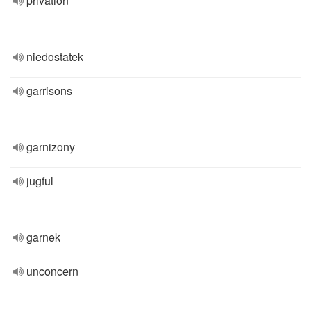
privation
niedostatek
garrisons
garnizony
jugful
garnek
unconcern