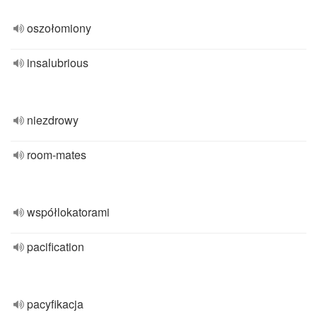
oszołomiony
insalubrious
niezdrowy
room-mates
współlokatorami
pacification
pacyfikacja