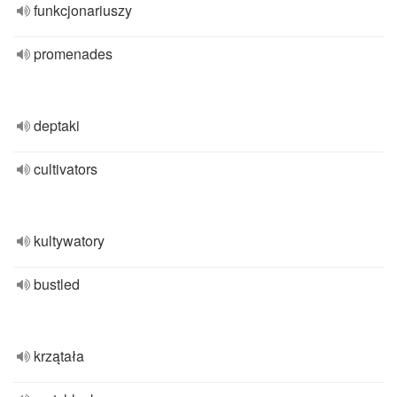
funkcjonariuszy
promenades
deptaki
cultivators
kultywatory
bustled
krzątała