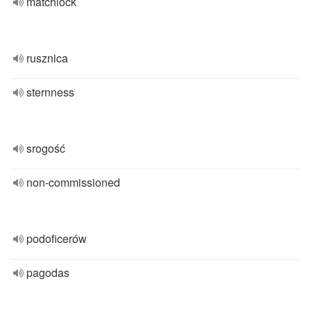
matchlock
rusznica
sternness
srogość
non-commissioned
podoficerów
pagodas