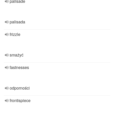
palisade
palisada
frizzle
smażyć
fastnesses
odporności
frontispiece