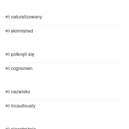
naturalizowany
skirmished
potknęli się
cognomen
nazwisko
incautiously
nieostrożnie