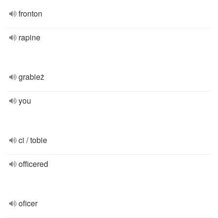
fronton
rapine
grabież
you
ci / tobie
officered
oficer