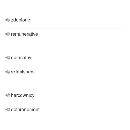
zdobione
remunerative
opłacalny
skirmishers
harcownicy
dethronement