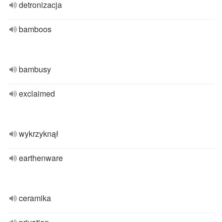
detronizacja
bamboos
bambusy
exclaimed
wykrzyknął
earthenware
ceramika