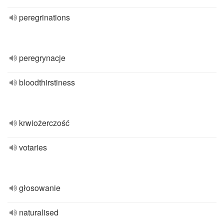
peregrinations
peregrynacje
bloodthirstiness
krwiożerczość
votaries
głosowanie
naturalised