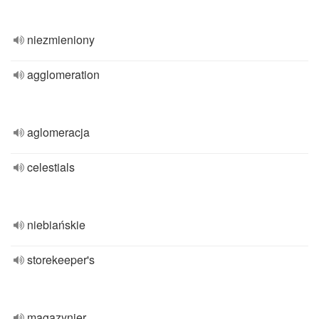
niezmieniony
agglomeration
aglomeracja
celestials
niebiańskie
storekeeper's
magazynier