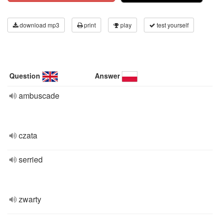
download mp3
print
play
test yourself
Question
Answer
ambuscade
czata
serried
zwarty