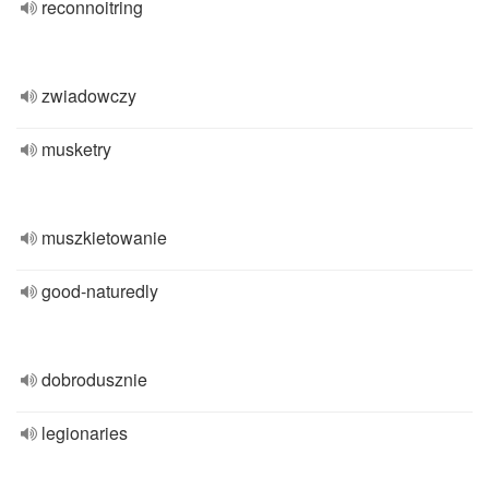
reconnoitring
zwiadowczy
musketry
muszkietowanie
good-naturedly
dobrodusznie
legionaries