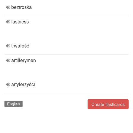
beztroska
fastness
trwałość
artillerymen
artylerzyści
English
Create flashcards