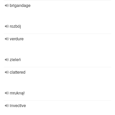
brigandage
rozbój
verdure
zieleń
clattered
mruknął
invective