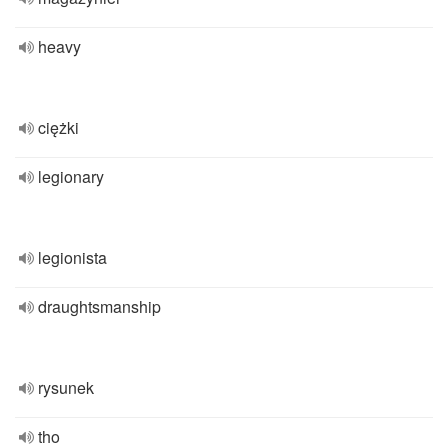
heavy
ciężki
legionary
legionista
draughtsmanship
rysunek
tho