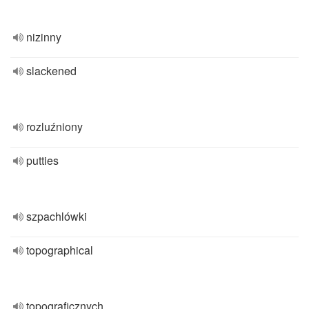
nizinny
slackened
rozluźniony
putties
szpachlówki
topographical
topograficznych