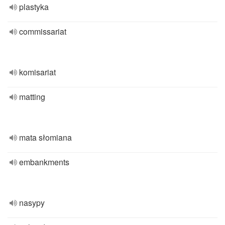
plastyka
commissariat
komisariat
matting
mata słomiana
embankments
nasypy