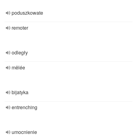
poduszkowate
remoter
odległy
mêlée
bijatyka
entrenching
umocnienie