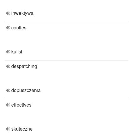
inwektywa
coolies
kulisi
despatching
dopuszczenia
effectives
skuteczne