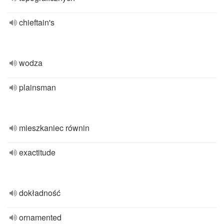
chieftain's
wodza
plainsman
mieszkaniec równin
exactitude
dokładność
ornamented