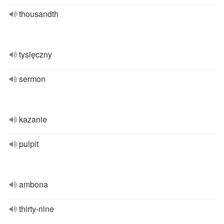
thousandth
tysięczny
sermon
kazanie
pulpit
ambona
thirty-nine