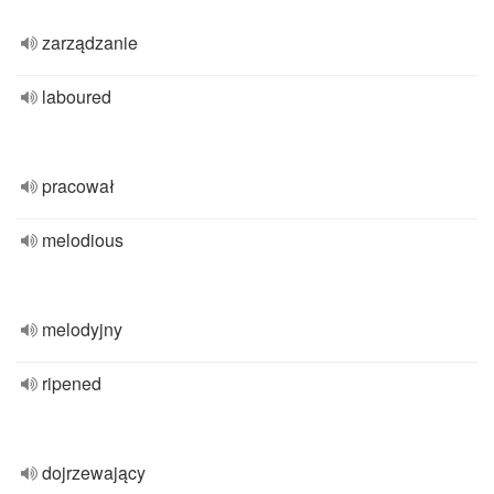
zarządzanie
laboured
pracował
melodious
melodyjny
ripened
dojrzewający