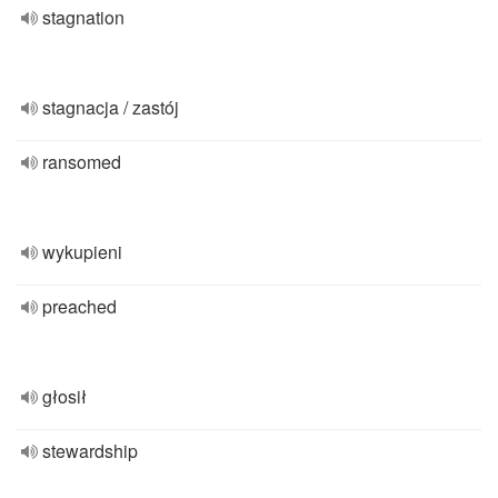
stagnation
stagnacja / zastój
ransomed
wykupieni
preached
głosił
stewardship