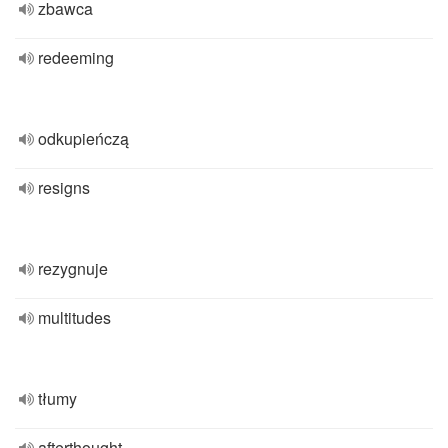
zbawca
redeeming
odkupieńczą
resigns
rezygnuje
multitudes
tłumy
afterthought