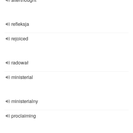
refleksja
rejoiced
radował
ministerial
ministerialny
proclaiming