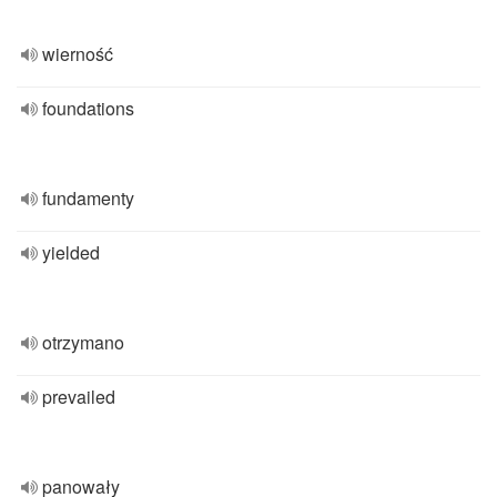
wierność
foundations
fundamenty
yielded
otrzymano
prevailed
panowały