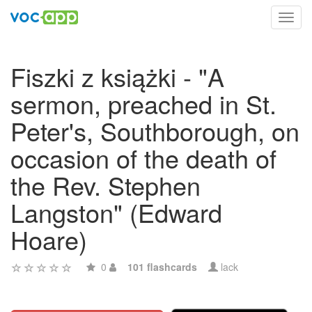
Toggl
navig
Fiszki z książki - "A
sermon, preached in St.
Peter's, Southborough, on
occasion of the death of
the Rev. Stephen
Langston" (Edward
Hoare)
0
101 flashcards
lack