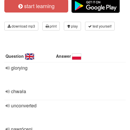
start learning
download mp3
print
play
test yourself
Question
Answer
glorying
chwała
unconverted
nawróceni