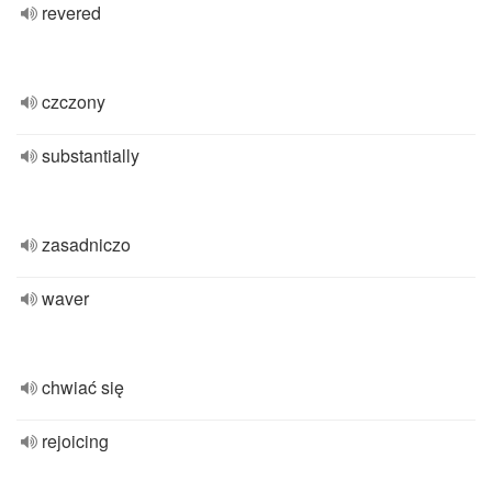
revered
czczony
substantially
zasadniczo
waver
chwiać się
rejoicing