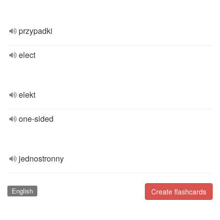
przypadki
elect
elekt
one-sided
jednostronny
English
Create flashcards