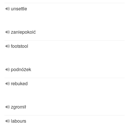
unsettle
zaniepokoić
footstool
podnóżek
rebuked
zgromił
labours