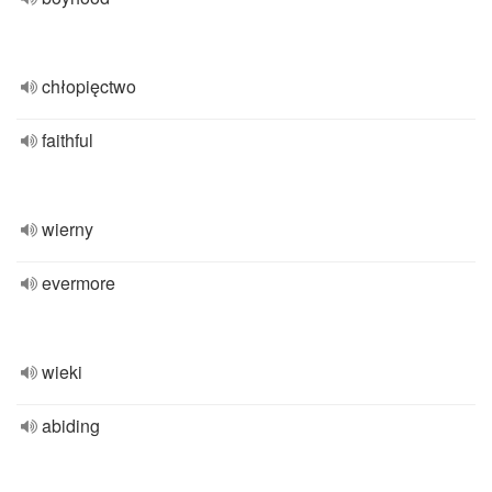
chłopięctwo
faithful
wierny
evermore
wieki
abiding