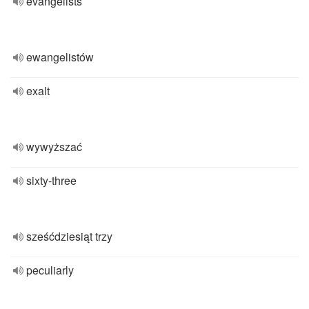
evangelists
ewangelistów
exalt
wywyższać
sixty-three
sześćdziesiąt trzy
peculiarly