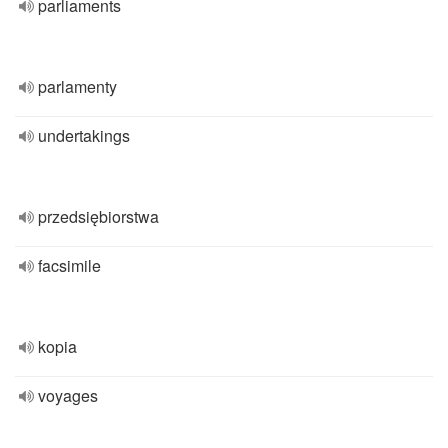
parliaments
parlamenty
undertakings
przedsiębiorstwa
facsimile
kopia
voyages