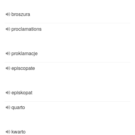
broszura
proclamations
proklamacje
episcopate
episkopat
quarto
kwarto