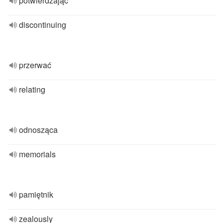
potwierdzając
discontinuing
przerwać
relating
odnosząca
memorials
pamiętnik
zealously