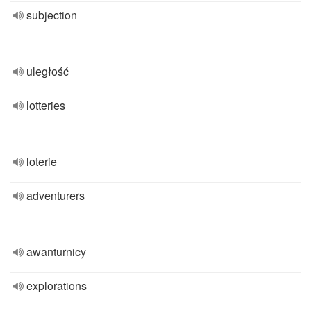
subjection
uległość
lotteries
loterie
adventurers
awanturnicy
explorations