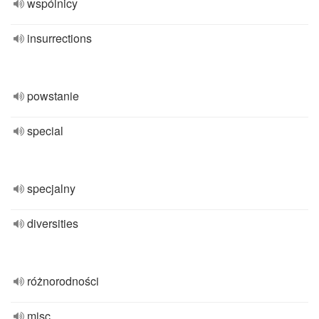
wspólnicy
insurrections
powstanie
special
specjalny
diversities
różnorodności
misc