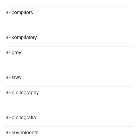
compilers
kompilatory
grey
siwy
bibliography
bibliografia
seventeenth