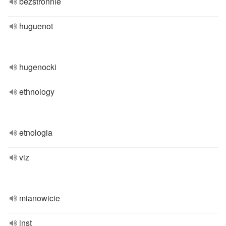
bezstronnie
huguenot
hugenocki
ethnology
etnologia
viz
mianowicie
inst