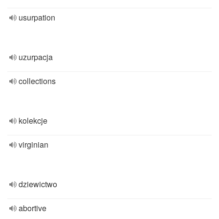
usurpation
uzurpacja
collections
kolekcje
virginian
dziewictwo
abortive