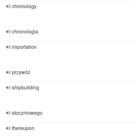
chronology
chronologia
importation
przywóz
shipbuilding
stoczniowego
thereupon