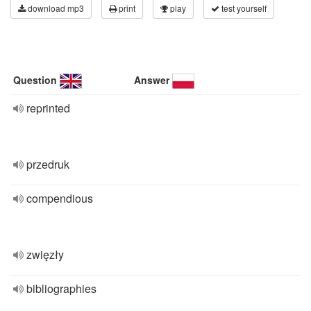
download mp3
print
play
test yourself
Question
Answer
reprinted
przedruk
compendious
zwięzły
bibliographies