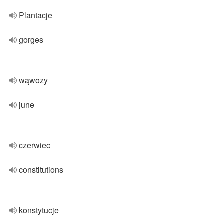
Plantacje
gorges
wąwozy
june
czerwiec
constitutions
konstytucje