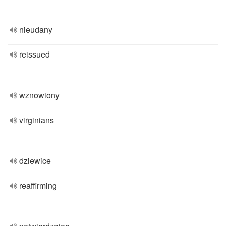
nieudany
reissued
wznowiony
virginians
dziewice
reaffirming