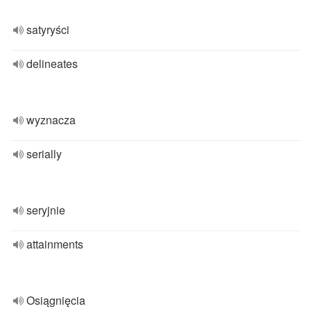
satyryści
delineates
wyznacza
serially
seryjnie
attainments
Osiągnięcia