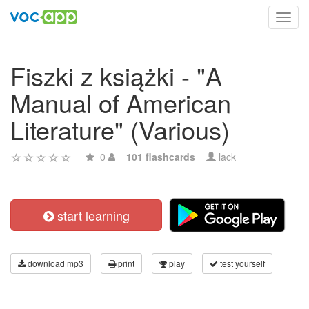
Toggl
navig
Fiszki z książki - "A
Manual of American
Literature" (Various)
0
101 flashcards
lack
start learning
download mp3
print
play
test yourself