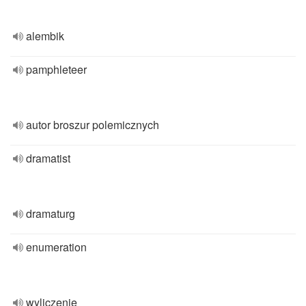
alembik
pamphleteer
autor broszur polemicznych
dramatist
dramaturg
enumeration
wyliczenie