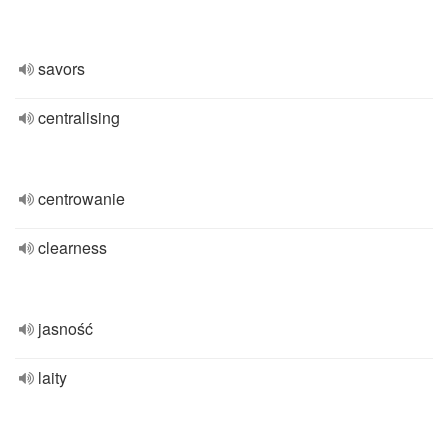
savors
centralising
centrowanie
clearness
jasność
laity