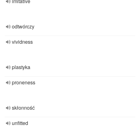
imitative
odtwórczy
vividness
plastyka
proneness
skłonność
unfitted