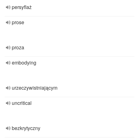
persyflaż
prose
proza
embodying
urzeczywistniającym
uncritical
bezkrytyczny