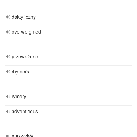
daktyliczny
overweighted
przeważone
rhymers
rymery
adventitious
niezwykły