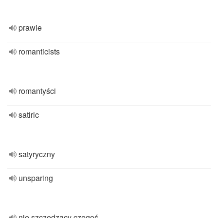
prawie
romanticists
romantyści
satiric
satyryczny
unsparing
nie szczędzący czegoś