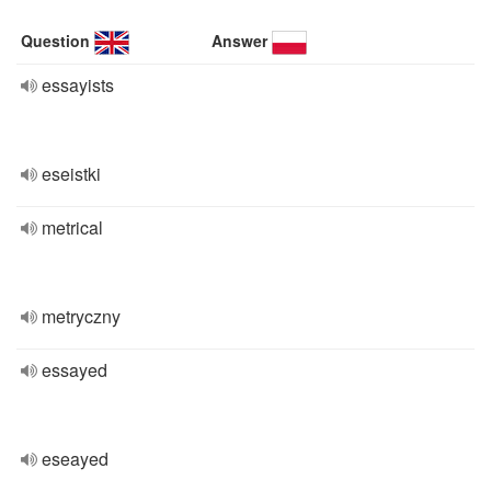
Question
Answer
essayists
eseistki
metrical
metryczny
essayed
eseayed