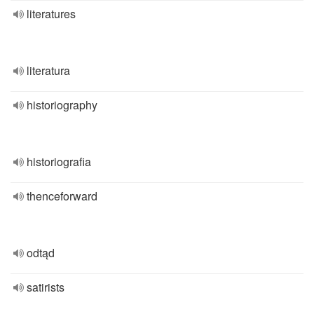
literatures
literatura
historiography
historiografia
thenceforward
odtąd
satirists