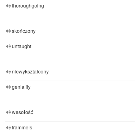
thoroughgoing
skończony
untaught
niewykształcony
geniality
wesołość
trammels