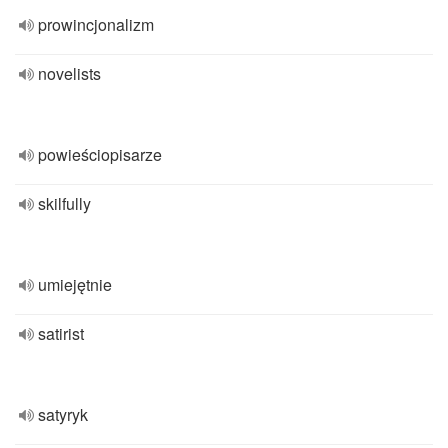
prowincjonalizm
novelists
powieściopisarze
skilfully
umiejętnie
satirist
satyryk