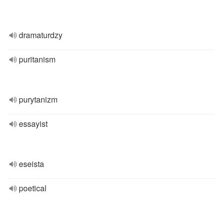
dramaturdzy
puritanism
purytanizm
essayist
eseista
poetical