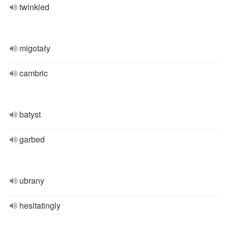
twinkled
migotały
cambric
batyst
garbed
ubrany
hesitatingly