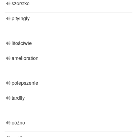
szorstko
pityingly
litościwie
amelioration
polepszenie
tardily
późno