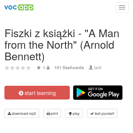
Toggl
navig
Fiszki z książki - "A Man
from the North" (Arnold
Bennett)
0
101 flashcards
lack
start learning
download mp3
print
play
test yourself