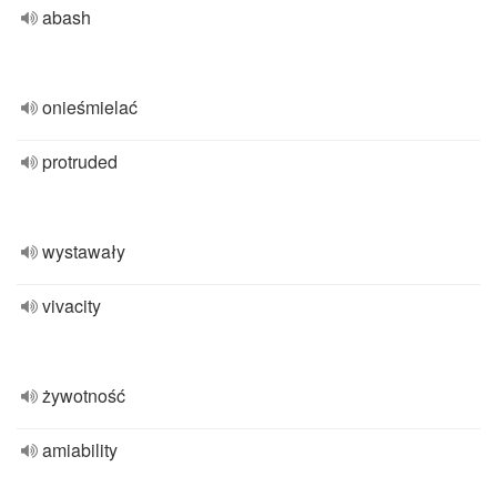
abash
onieśmielać
protruded
wystawały
vivacity
żywotność
amiability