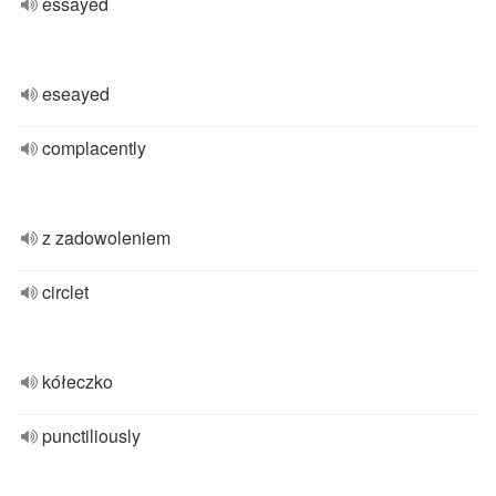
essayed
eseayed
complacently
z zadowoleniem
circlet
kółeczko
punctiliously