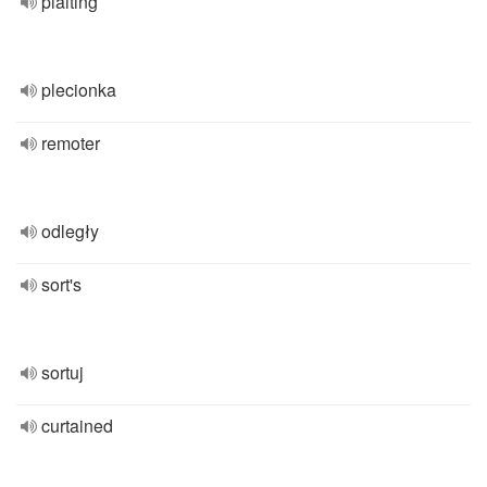
plaiting
plecionka
remoter
odległy
sort's
sortuj
curtained