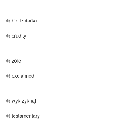
bieliźniarka
crudity
żółć
exclaimed
wykrzyknął
testamentary