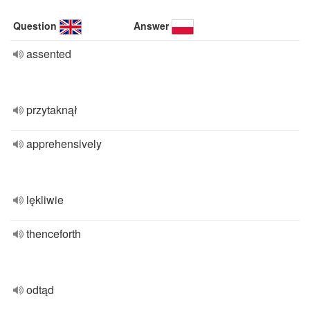
Question
Answer
assented
przytaknął
apprehensively
lękliwie
thenceforth
odtąd