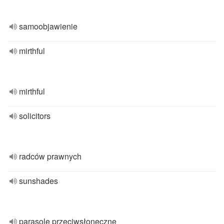
samoobjawienie
mirthful
mirthful
solicitors
radców prawnych
sunshades
parasole przeciwsłoneczne