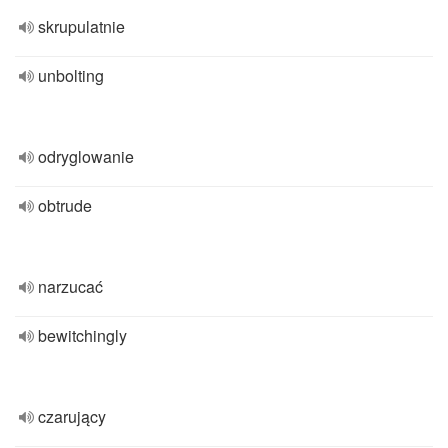
skrupulatnie
unbolting
odryglowanie
obtrude
narzucać
bewitchingly
czarujący