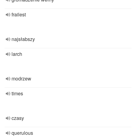
frailest
najsłabszy
larch
modrzew
times
czasy
querulous