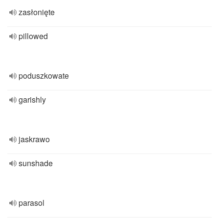
zasłonięte
pillowed
poduszkowate
garishly
jaskrawo
sunshade
parasol