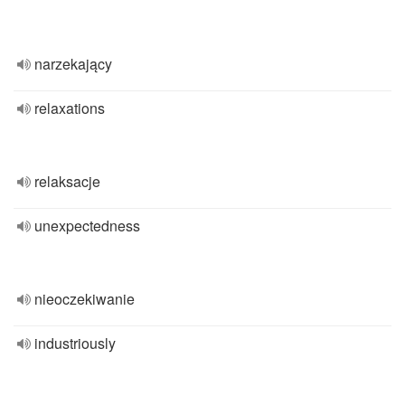
narzekający
relaxations
relaksacje
unexpectedness
nieoczekiwanie
industriously