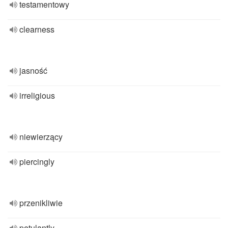
testamentowy
clearness
jasność
irreligious
niewierzący
piercingly
przenikliwie
petulantly