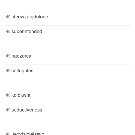
nieuwzględnione
superintended
nadzorca
colloquies
kolokwia
seductiveness
uwodzicielstwo