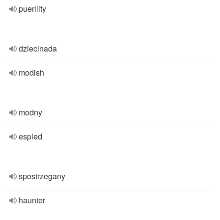
puerility
dziecinada
modish
modny
espied
spostrzegany
haunter