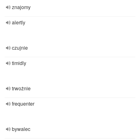
znajomy
alertly
czujnie
timidly
trwożnie
frequenter
bywalec