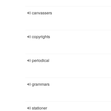
canvassers
copyrights
periodical
grammars
stationer