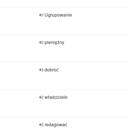
Ugrupowanie
pieniężny
dobroć
właściciele
redagować