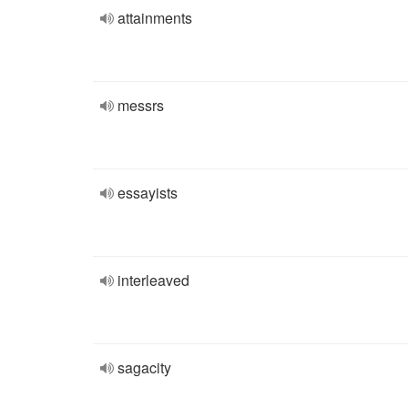
attainments
messrs
essayists
interleaved
sagacity