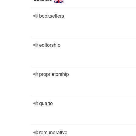
booksellers
editorship
proprietorship
quarto
remunerative