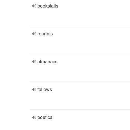
bookstalls
reprints
almanacs
follows
poetical