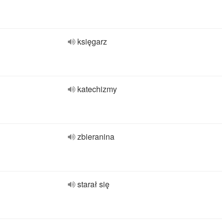
księgarz
katechizmy
zbieranina
starał się