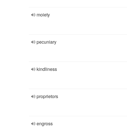
moiety
pecuniary
kindliness
proprietors
engross