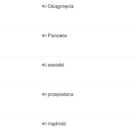
Osiągnięcia
Panowie
eseistki
przeplatana
mądrość