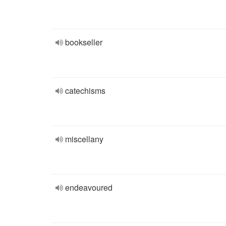
bookseller
catechisms
miscellany
endeavoured