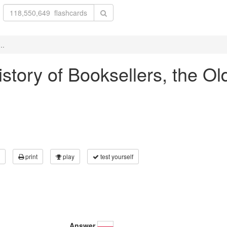
..
History of Booksellers, the O
print
play
test yourself
Answer