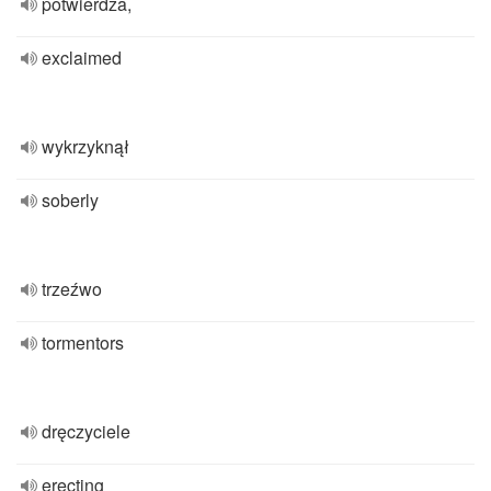
potwierdza,
exclaimed
wykrzyknął
soberly
trzeźwo
tormentors
dręczyciele
erecting