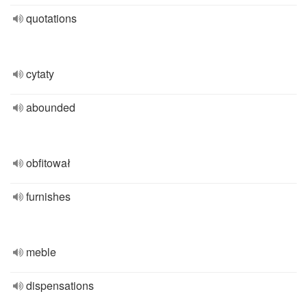
quotations
cytaty
abounded
obfitował
furnishes
meble
dispensations