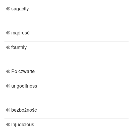
sagacity
mądrość
fourthly
Po czwarte
ungodliness
bezbożność
injudicious