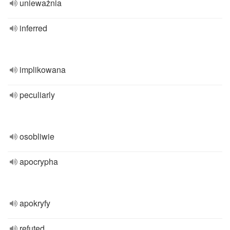
unieważnia
inferred
implikowana
peculiarly
osobliwie
apocrypha
apokryfy
refuted