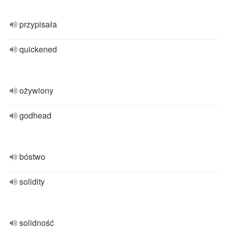
przypisała
quickened
ożywiony
godhead
bóstwo
solidity
solidność