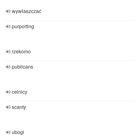
wywłaszczać
purporting
rzekomo
publicans
celnicy
scanty
ubogi