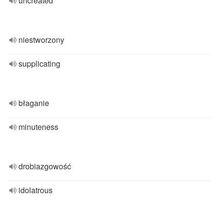
uncreated
niestworzony
supplicating
błaganie
minuteness
drobiazgowość
idolatrous