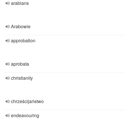
arabians
Arabowie
approbation
aprobata
christianity
chrześcijaństwo
endeavouring