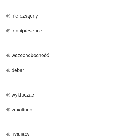
nierozsądny
omnipresence
wszechobecność
debar
wykluczać
vexatious
irytujący