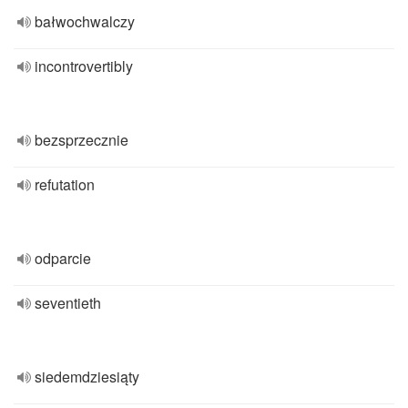
bałwochwalczy
incontrovertibly
bezsprzecznie
refutation
odparcie
seventieth
siedemdziesiąty