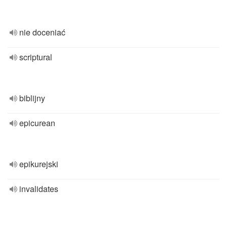
nie doceniać
scriptural
biblijny
epicurean
epikurejski
invalidates