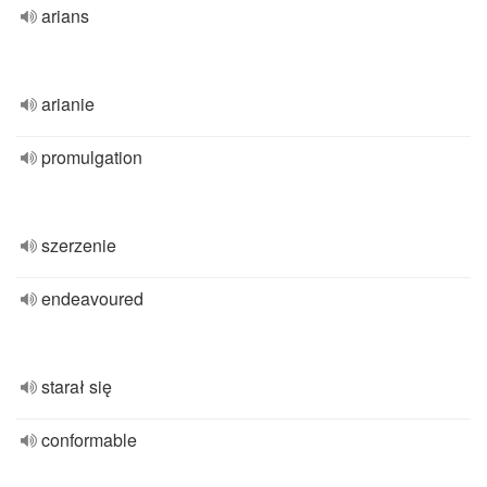
arians
arianie
promulgation
szerzenie
endeavoured
starał się
conformable