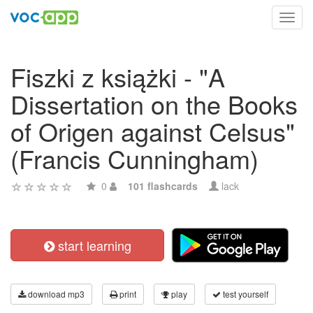
Toggl
navig
Fiszki z książki - "A
Dissertation on the Books
of Origen against Celsus"
(Francis Cunningham)
0
101 flashcards
lack
start learning
download mp3
print
play
test yourself