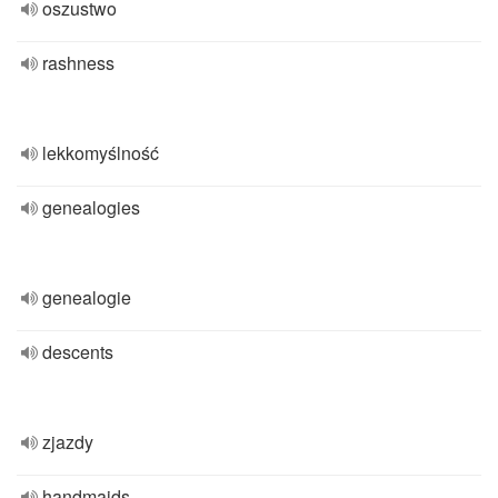
oszustwo
rashness
lekkomyślność
genealogies
genealogie
descents
zjazdy
handmaids