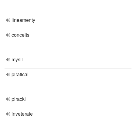
lineamenty
conceits
myśli
piratical
piracki
inveterate