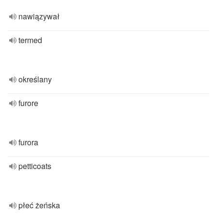
nawiązywał
termed
określany
furore
furora
petticoats
płeć żeńska