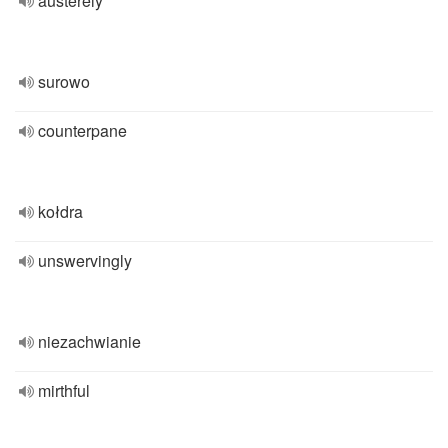
austerely
surowo
counterpane
kołdra
unswervingly
niezachwianie
mirthful