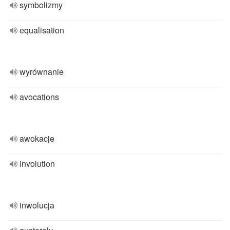
symbolizmy
equalisation
wyrównanie
avocations
awokacje
involution
inwolucja