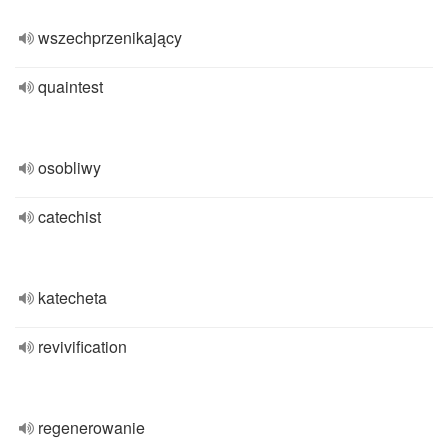
wszechprzenikający
quaintest
osobliwy
catechist
katecheta
revivification
regenerowanie