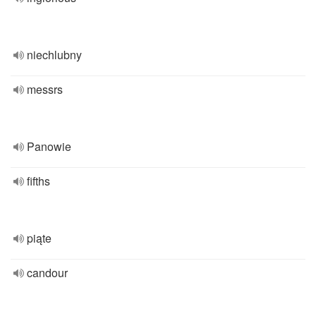
niechlubny
messrs
Panowie
fifths
piąte
candour