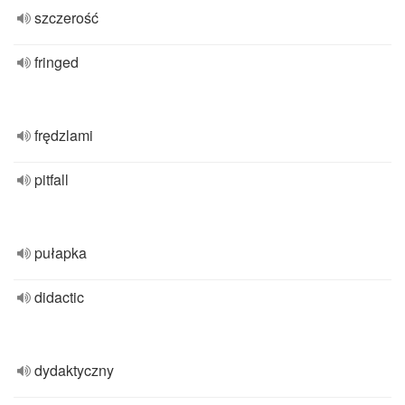
szczerość
fringed
frędzlami
pitfall
pułapka
didactic
dydaktyczny