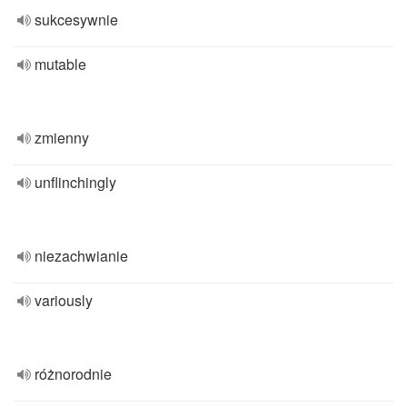
sukcesywnie
mutable
zmienny
unflinchingly
niezachwianie
variously
różnorodnie