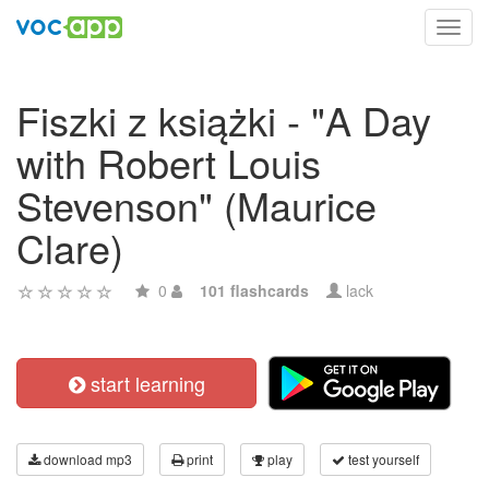
Toggl
navig
Fiszki z książki - "A Day
with Robert Louis
Stevenson" (Maurice
Clare)
0
101 flashcards
lack
start learning
download mp3
print
play
test yourself