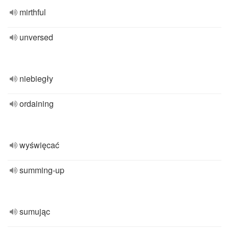
mirthful
unversed
niebiegły
ordaining
wyświęcać
summing-up
sumując