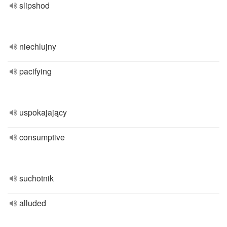
slipshod
niechlujny
pacifying
uspokajający
consumptive
suchotnik
alluded