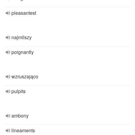
pleasantest
najmilszy
poignantly
wzruszająco
pulpits
ambony
lineaments