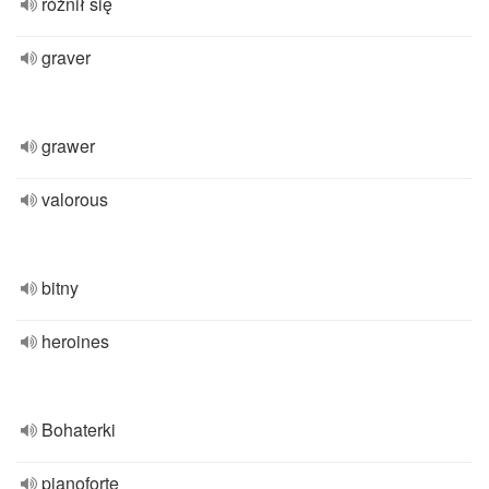
różnił się
graver
grawer
valorous
bitny
heroines
Bohaterki
pianoforte