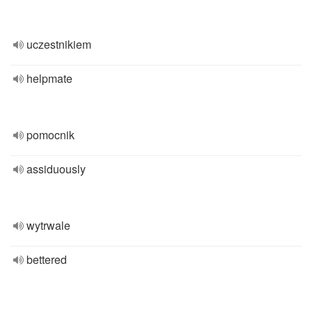
uczestnikiem
helpmate
pomocnik
assiduously
wytrwale
bettered