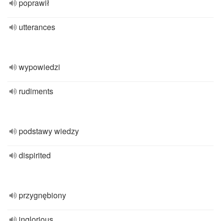
poprawił
utterances
wypowiedzi
rudiments
podstawy wiedzy
dispirited
przygnębiony
inglorious