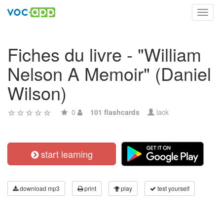
Toggl
navig
Fiches du livre - "William
Nelson A Memoir" (Daniel
Wilson)
0
101 flashcards
lack
start learning
download mp3
print
play
test yourself