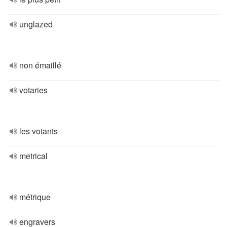
unglazed
non émaillé
votaries
les votants
metrical
métrique
engravers