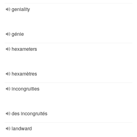
geniality
génie
hexameters
hexamètres
incongruities
des incongruités
landward