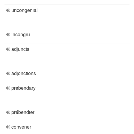
uncongenial
incongru
adjuncts
adjonctions
prebendary
prébendier
convener