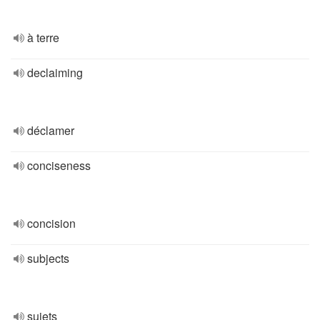
à terre
declaiming
déclamer
conciseness
concision
subjects
sujets