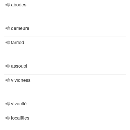
abodes
demeure
tarried
assoupi
vividness
vivacité
localities