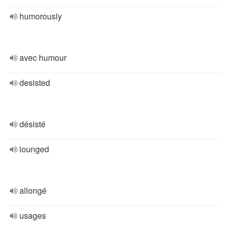
humorously
avec humour
desisted
désisté
lounged
allongé
usages