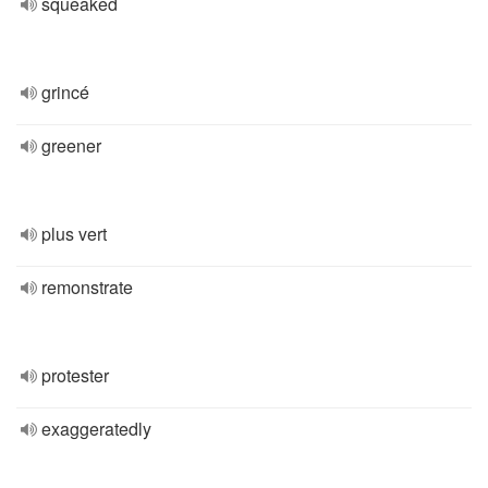
squeaked
grincé
greener
plus vert
remonstrate
protester
exaggeratedly