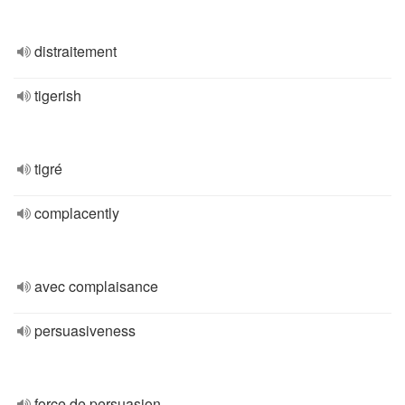
distraitement
tigerish
tigré
complacently
avec complaisance
persuasiveness
force de persuasion