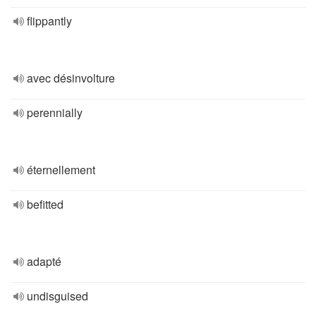
flippantly
avec désinvolture
perennially
éternellement
befitted
adapté
undisguised