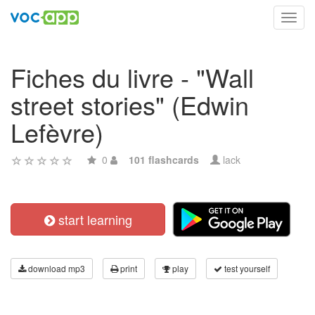
Toggl
navig
Fiches du livre - "Wall
street stories" (Edwin
Lefèvre)
0
101 flashcards
lack
start learning
download mp3
print
play
test yourself