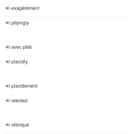
exagérément
pityingly
avec pitié
placidly
placidement
retorted
rétorqué