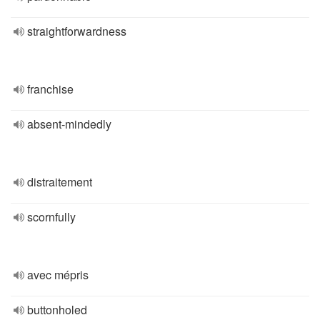
straightforwardness
franchise
absent-mindedly
distraitement
scornfully
avec mépris
buttonholed