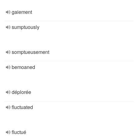
gaiement
sumptuously
somptueusement
bemoaned
déplorée
fluctuated
fluctué