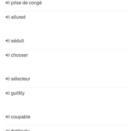
prise de congé
allured
séduit
chooser
sélecteur
guiltily
coupable
thrillingly