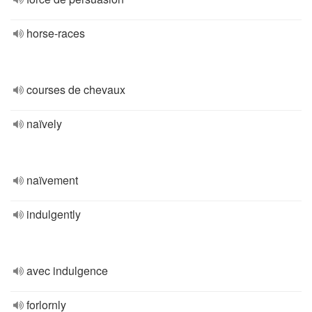
horse-races
courses de chevaux
naïvely
naïvement
indulgently
avec indulgence
forlornly