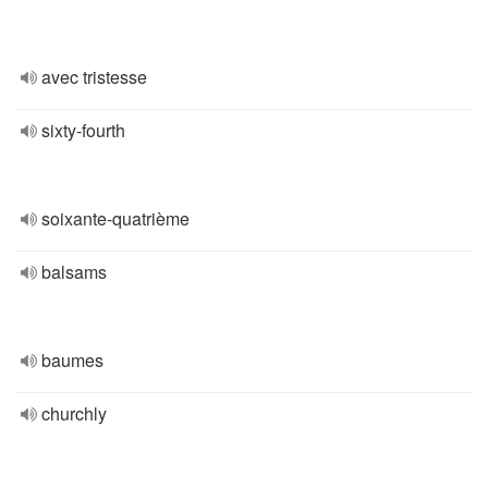
avec tristesse
sixty-fourth
soixante-quatrième
balsams
baumes
churchly