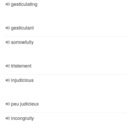
gesticulating
gesticulant
sorrowfully
tristement
injudicious
peu judicieux
incongruity