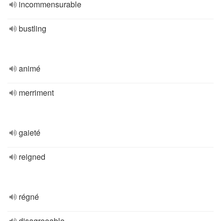
incommensurable
bustling
animé
merriment
gaieté
reigned
régné
disagreeable