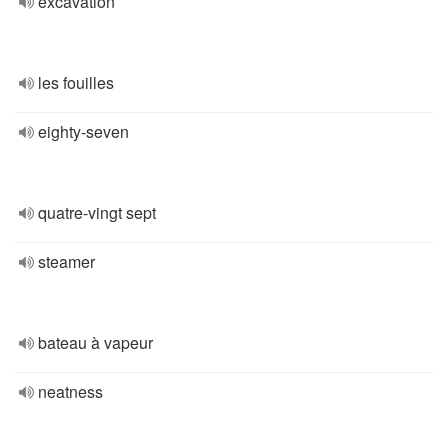
excavation
les fouilles
eighty-seven
quatre-vingt sept
steamer
bateau à vapeur
neatness