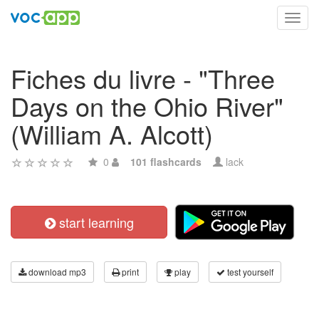
Toggl
navig
Fiches du livre - "Three
Days on the Ohio River"
(William A. Alcott)
0
101 flashcards
lack
start learning
download mp3
print
play
test yourself