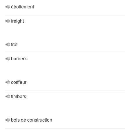
étroitement
freight
fret
barber's
coiffeur
timbers
bois de construction