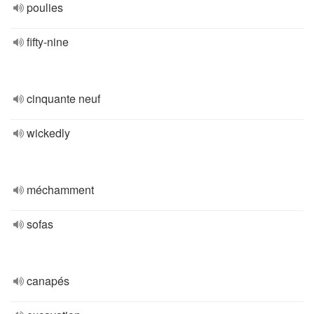
poulies
fifty-nine
cinquante neuf
wickedly
méchamment
sofas
canapés