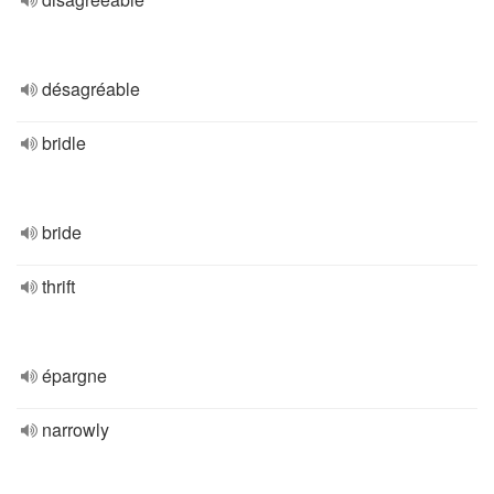
désagréable
bridle
bride
thrift
épargne
narrowly