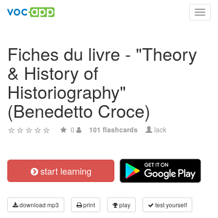
Toggl
navig
Fiches du livre - "Theory
& History of
Historiography"
(Benedetto Croce)
0
101 flashcards
lack
start learning
download mp3
print
play
test yourself