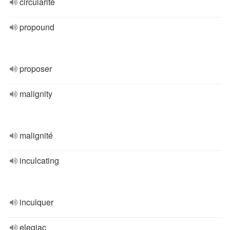
circularité
propound
proposer
malignity
malignité
inculcating
inculquer
elegiac