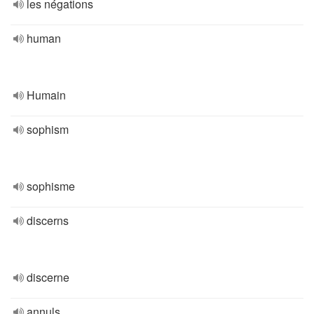
les négations
human
Humain
sophism
sophisme
discerns
discerne
annuls