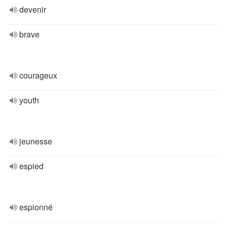
devenir
brave
courageux
youth
jeunesse
espied
espionné