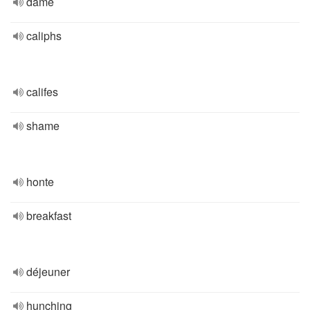
dame
caliphs
califes
shame
honte
breakfast
déjeuner
hunching