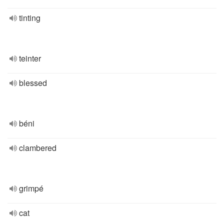
tinting
teinter
blessed
béni
clambered
grimpé
cat