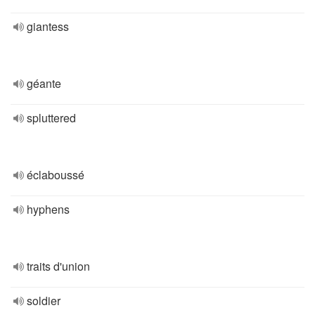
giantess
géante
spluttered
éclaboussé
hyphens
traits d'union
soldier