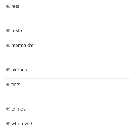
rest
reste
mermaid's
sirènes
tints
teintes
wherewith