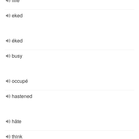
fille
eked
éked
busy
occupé
hastened
hâte
think