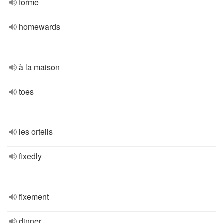
forme
homewards
à la maison
toes
les orteils
fixedly
fixement
dinner