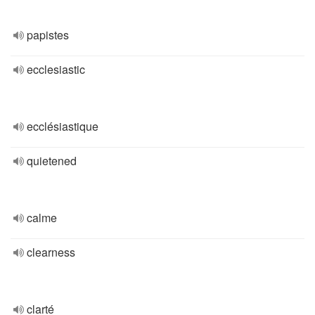
papistes
ecclesiastic
ecclésiastique
quietened
calme
clearness
clarté