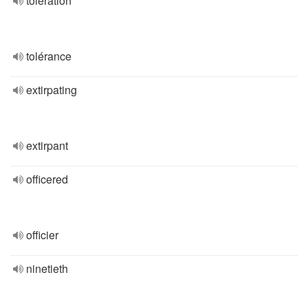
toleration
tolérance
extirpating
extirpant
officered
officier
ninetieth