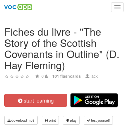
Toggl
navig
Fiches du livre - "The
Story of the Scottish
Covenants in Outline" (D.
Hay Fleming)
0
101 flashcards
lack
start learning
download mp3
print
play
test yourself