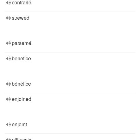
contrarié
strewed
parsemé
benefice
bénéfice
enjoined
enjoint
pitilessly