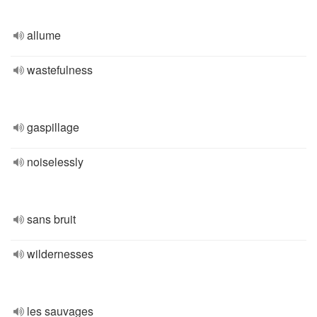
allume
wastefulness
gaspillage
noiselessly
sans bruit
wildernesses
les sauvages