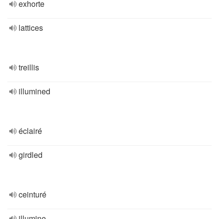
exhorte
lattices
treillis
illumined
éclairé
girdled
ceinturé
illumine