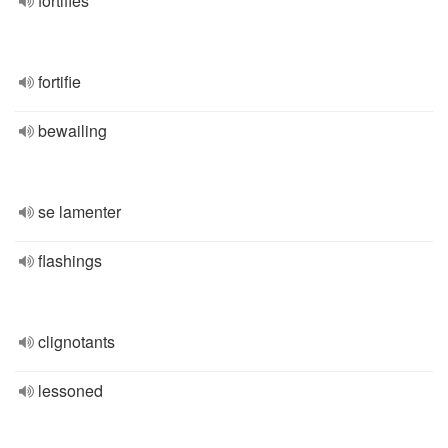
fortifies
fortifie
bewailing
se lamenter
flashings
clignotants
lessoned