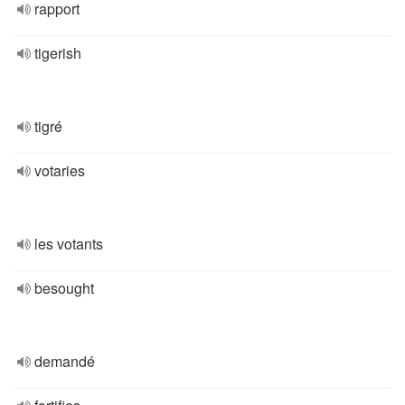
rapport
tigerish
tigré
votaries
les votants
besought
demandé