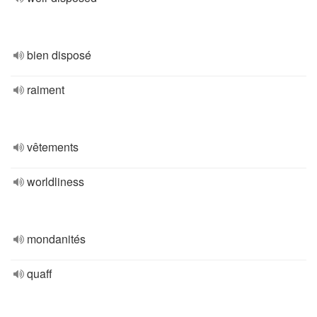
bien disposé
raiment
vêtements
worldliness
mondanités
quaff