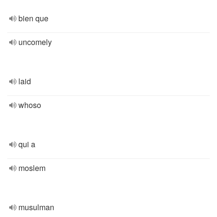
bien que
uncomely
laid
whoso
qui a
moslem
musulman