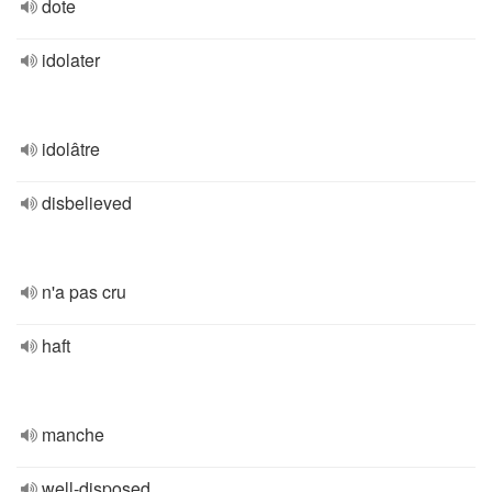
dote
idolater
idolâtre
disbelieved
n'a pas cru
haft
manche
well-disposed