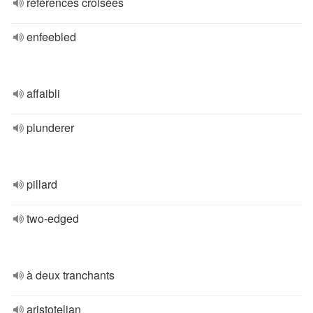
références croisées
enfeebled
affaibli
plunderer
pillard
two-edged
à deux tranchants
aristotelian