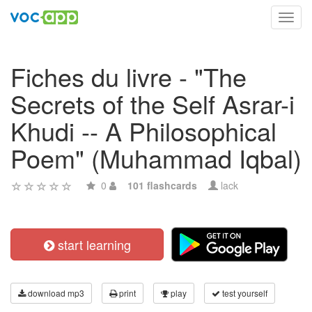
Toggl
navig
Fiches du livre - "The
Secrets of the Self Asrar-i
Khudi -- A Philosophical
Poem" (Muhammad Iqbal)
0
101 flashcards
lack
start learning
download mp3
print
play
test yourself