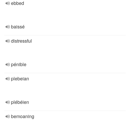
ebbed
baissé
distressful
pénible
plebeian
plébéien
bemoaning