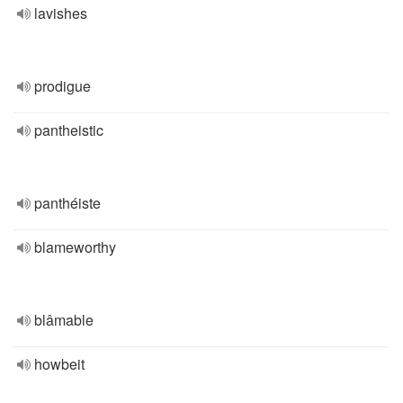
lavishes
prodigue
pantheistic
panthéiste
blameworthy
blâmable
howbeit