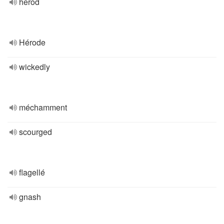
herod
Hérode
wickedly
méchamment
scourged
flagellé
gnash