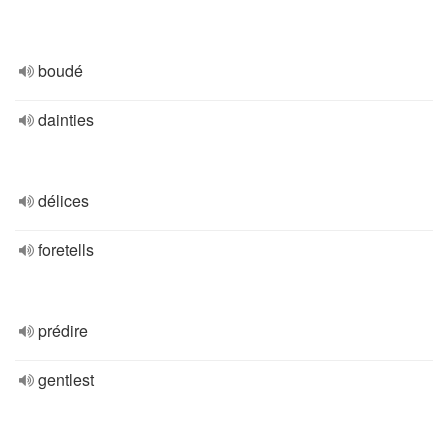
boudé
dainties
délices
foretells
prédire
gentlest