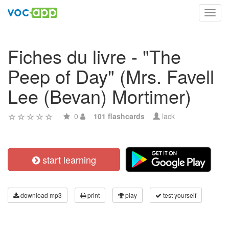
Toggl
navig
Fiches du livre - "The
Peep of Day" (Mrs. Favell
Lee (Bevan) Mortimer)
0
101 flashcards
lack
start learning
download mp3
print
play
test yourself