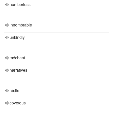
numberless
innombrable
unkindly
méchant
narratives
récits
covetous