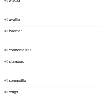
waked
éveillé
foremen
contremaîtres
slumbers
sommeille
crags