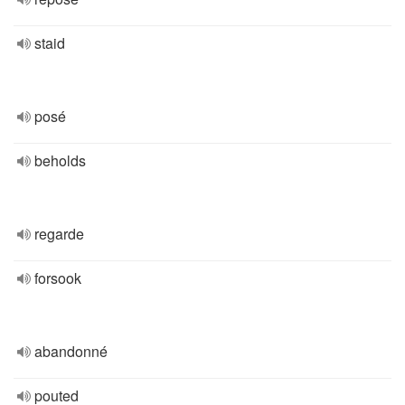
staid
posé
beholds
regarde
forsook
abandonné
pouted