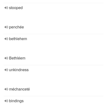
stooped
penchée
bethlehem
Bethléem
unkindness
méchanceté
bindings