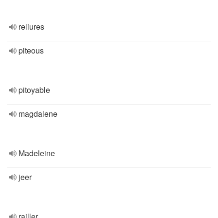
reliures
piteous
pitoyable
magdalene
Madeleine
jeer
railler