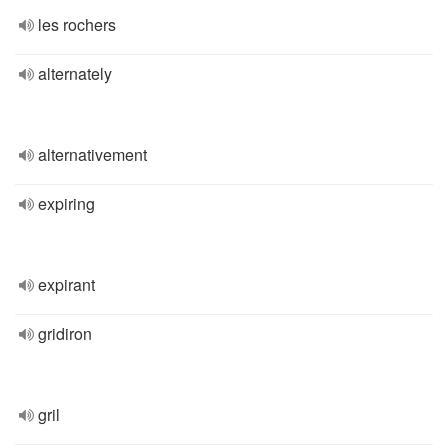
les rochers
alternately
alternativement
expiring
expirant
gridiron
gril