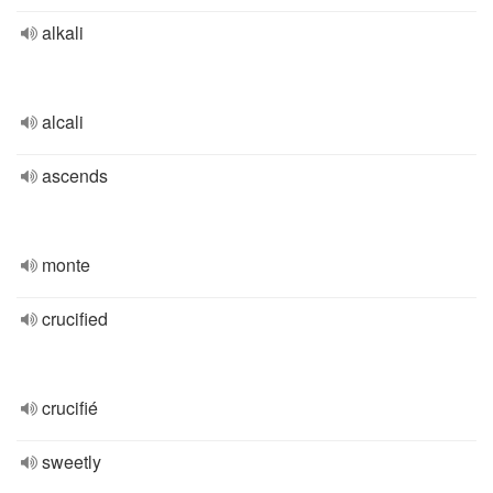
alkali
alcali
ascends
monte
crucified
crucifié
sweetly