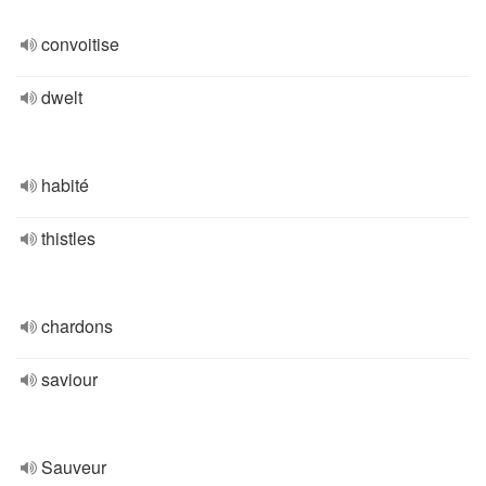
convoitise
dwelt
habité
thistles
chardons
saviour
Sauveur