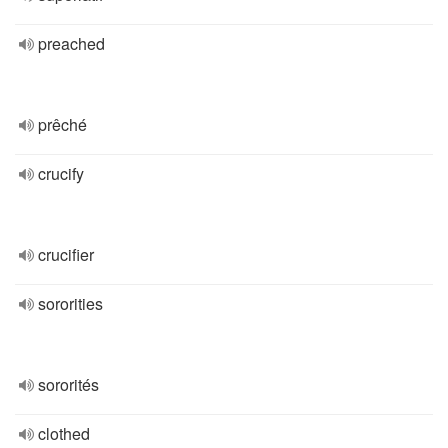
preached
prêché
crucify
crucifier
sororities
sororités
clothed