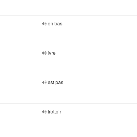
en bas
ivre
est pas
trottoir