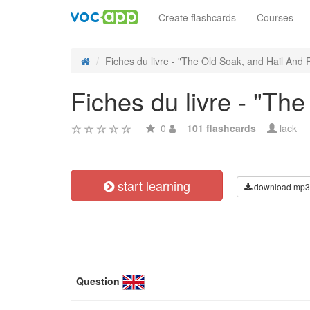
Create flashcards
Courses
Fiches du livre - "The Old Soak, and Hail And F
Fiches du livre - "Th
0
101 flashcards
lack
start learning
download mp3
Question