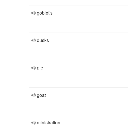
goblet's
dusks
pie
goat
ministration