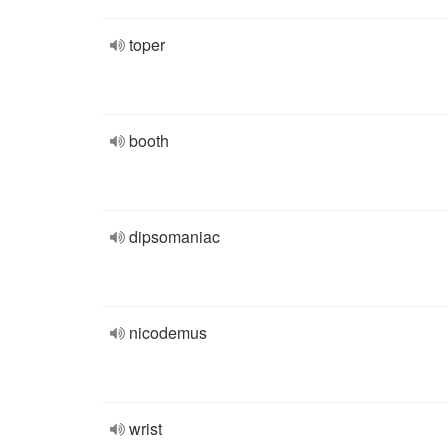
toper
booth
dipsomaniac
nicodemus
wrist