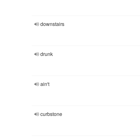
downstairs
drunk
ain't
curbstone