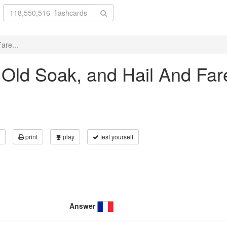
are...
e Old Soak, and Hail And Fa
print
play
test yourself
Answer