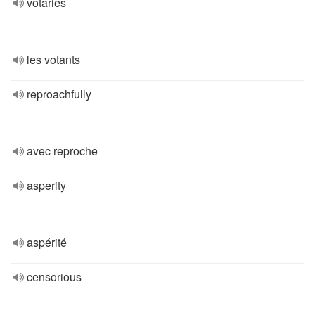
votaries
les votants
reproachfully
avec reproche
asperity
aspérité
censorious