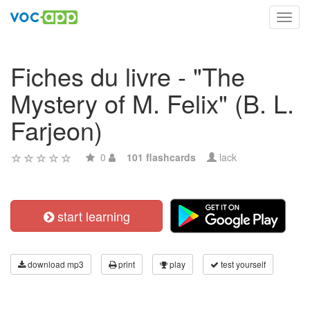
Toggl
navig
Fiches du livre - "The
Mystery of M. Felix" (B. L.
Farjeon)
0
101 flashcards
lack
start learning
download mp3
print
play
test yourself