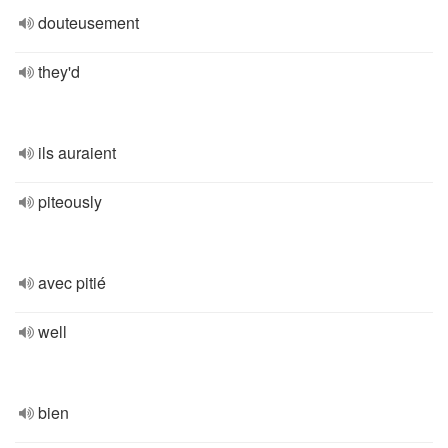
douteusement
they'd
ils auraient
piteously
avec pitié
well
bien