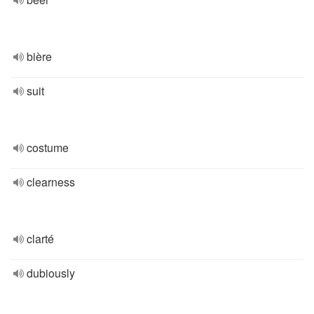
bière
suit
costume
clearness
clarté
dubiously