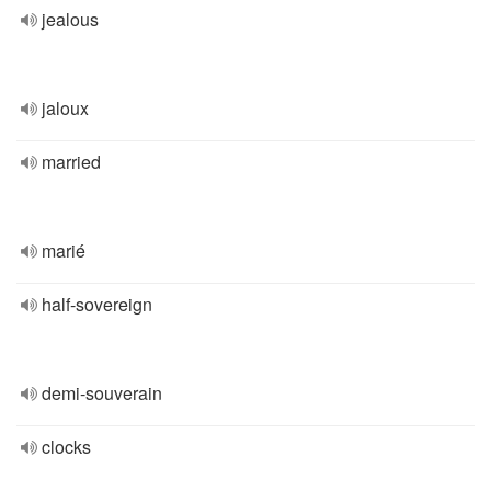
jealous
jaloux
married
marié
half-sovereign
demi-souverain
clocks