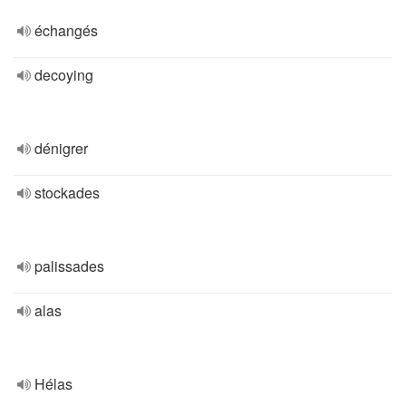
échangés
decoying
dénigrer
stockades
palissades
alas
Hélas