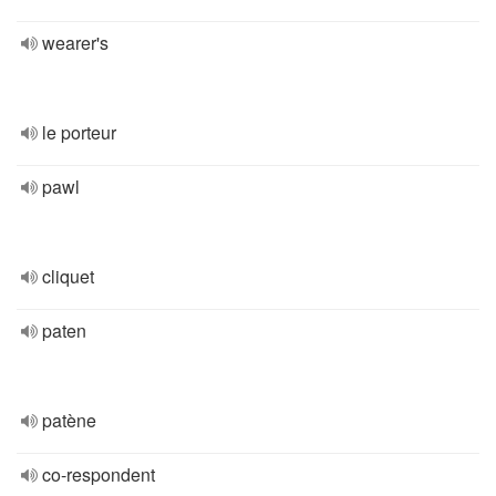
wearer's
le porteur
pawl
cliquet
paten
patène
co-respondent