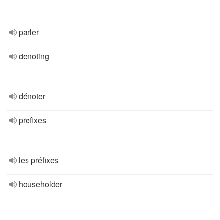
parler
denoting
dénoter
prefixes
les préfixes
householder