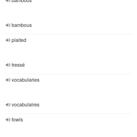
bamboos
bambous
plaited
tressé
vocabularies
vocabulaires
fowls