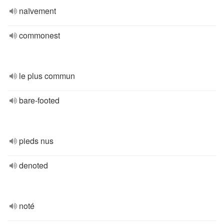
naïvement
commonest
le plus commun
bare-footed
pieds nus
denoted
noté