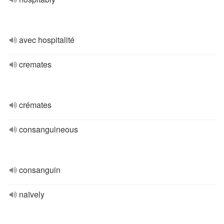
avec hospitalité
cremates
crémates
consanguineous
consanguin
naïvely