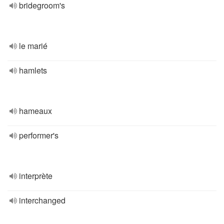
bridegroom's
le marié
hamlets
hameaux
performer's
interprète
interchanged