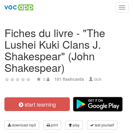
Toggl
navig
Fiches du livre - "The
Lushei Kuki Clans J.
Shakespear" (John
Shakespear)
0
101 flashcards
lack
start learning
download mp3
print
play
test yourself