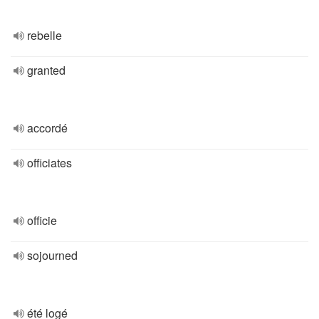
rebelle
granted
accordé
officiates
officie
sojourned
été logé