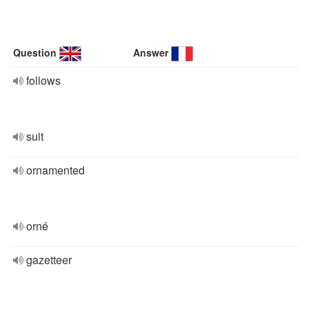
Question
Answer
follows
suit
ornamented
orné
gazetteer