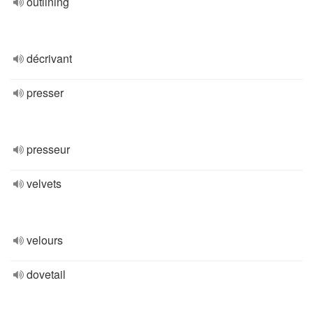
outlining
décrivant
presser
presseur
velvets
velours
dovetail