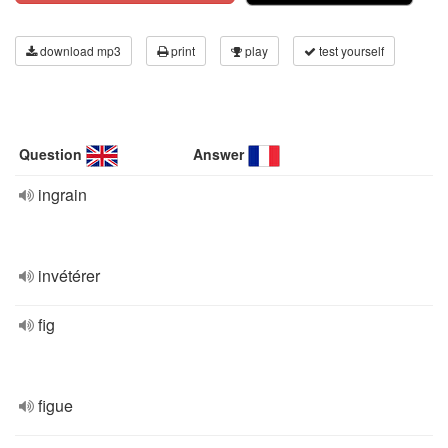
download mp3
print
play
test yourself
Question
Answer
ingrain
invétérer
fig
figue