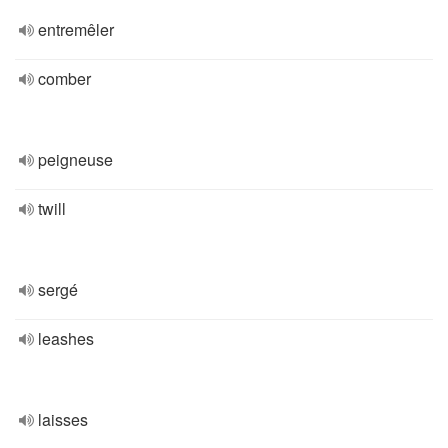
entremêler
comber
peigneuse
twill
sergé
leashes
laisses