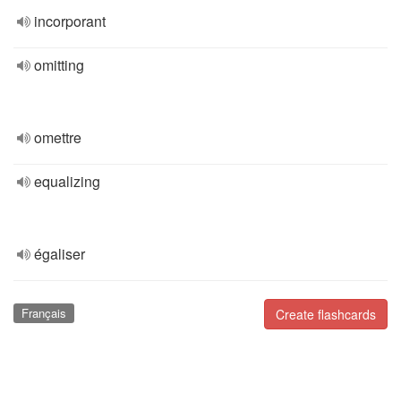
incorporant
omitting
omettre
equalizing
égaliser
Français
Create flashcards