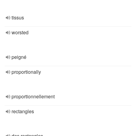
tissus
worsted
peigné
proportionally
proportionnellement
rectangles
des rectangles