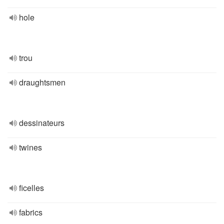
hole
trou
draughtsmen
dessinateurs
twines
ficelles
fabrics