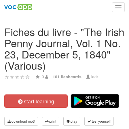
Toggl
navig
Fiches du livre - "The Irish
Penny Journal, Vol. 1 No.
23, December 5, 1840"
(Various)
0
101 flashcards
lack
start learning
download mp3
print
play
test yourself