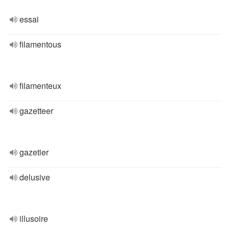
essai
filamentous
filamenteux
gazetteer
gazetier
delusive
illusoire