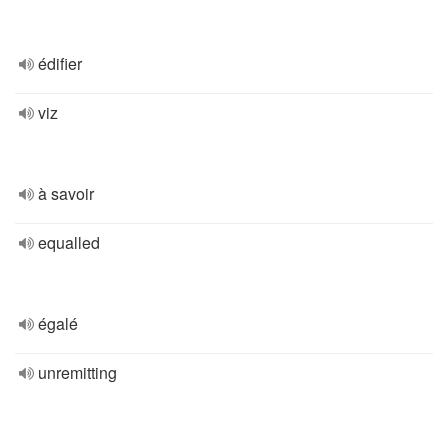
édifier
viz
à savoir
equalled
égalé
unremitting