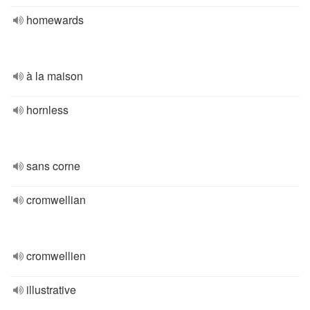
homewards
à la maison
hornless
sans corne
cromwellian
cromwellien
illustrative