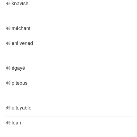
knavish
méchant
enlivened
égayé
piteous
pitoyable
learn