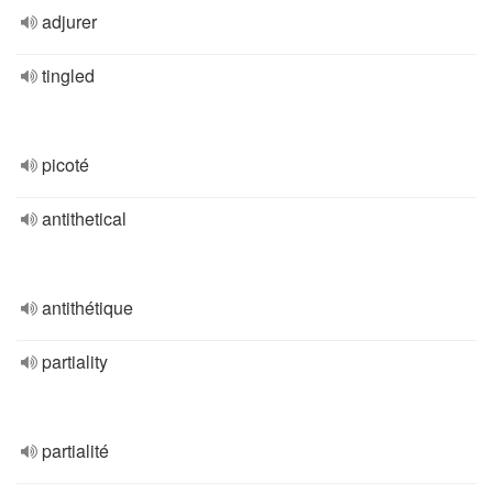
adjurer
tingled
picoté
antithetical
antithétique
partiality
partialité