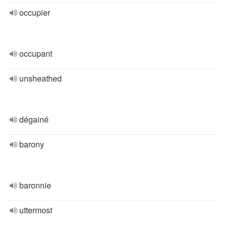
occupier
occupant
unsheathed
dégainé
barony
baronnie
uttermost