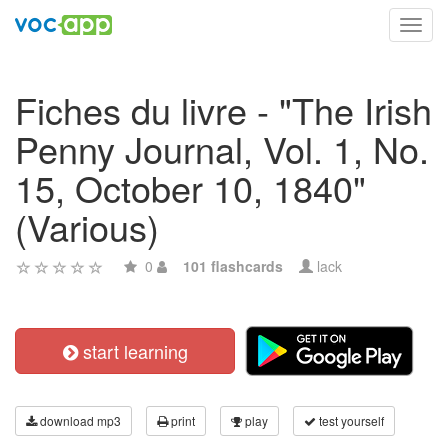
Toggl
navig
Fiches du livre - "The Irish
Penny Journal, Vol. 1, No.
15, October 10, 1840"
(Various)
0
101 flashcards
lack
start learning
download mp3
print
play
test yourself