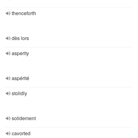
thenceforth
dès lors
asperity
aspérité
stolidly
solidement
cavorted