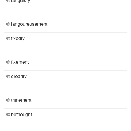
languidly
langoureusement
fixedly
fixement
drearily
tristement
bethought