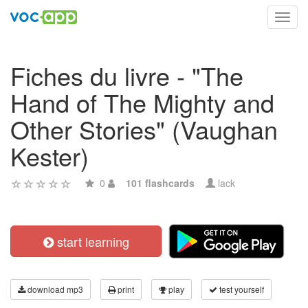
Toggl
navig
Fiches du livre - "The
Hand of The Mighty and
Other Stories" (Vaughan
Kester)
0
101 flashcards
lack
start learning
download mp3
print
play
test yourself