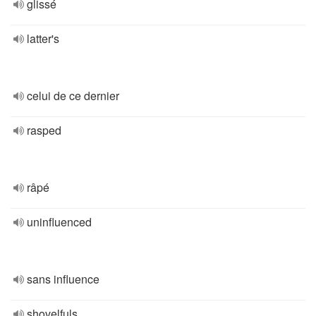
glissé
latter's
celui de ce dernier
rasped
râpé
uninfluenced
sans influence
shovelfuls