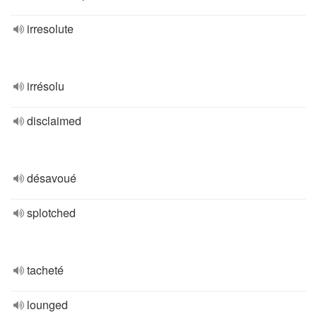
irresolute
irrésolu
disclaimed
désavoué
splotched
tacheté
lounged