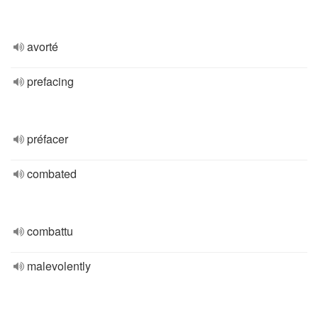
avorté
prefacing
préfacer
combated
combattu
malevolently