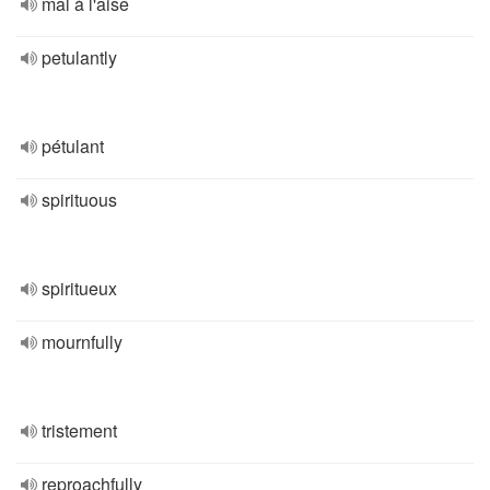
mal à l'aise
petulantly
pétulant
spirituous
spiritueux
mournfully
tristement
reproachfully