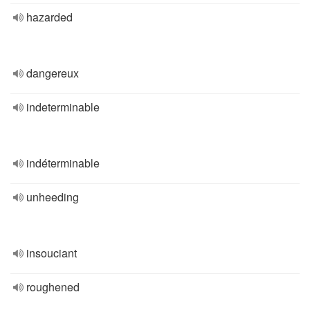
hazarded
dangereux
indeterminable
indéterminable
unheeding
insouciant
roughened