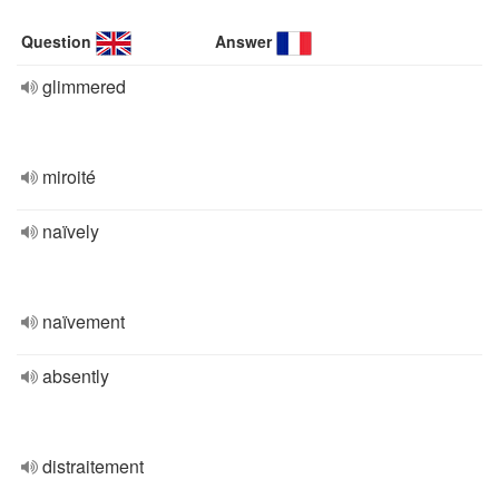
Question
Answer
glimmered
miroité
naïvely
naïvement
absently
distraitement