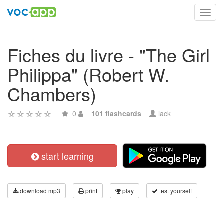
Toggl
navig
Fiches du livre - "The Girl
Philippa" (Robert W.
Chambers)
0
101 flashcards
lack
start learning
download mp3
print
play
test yourself