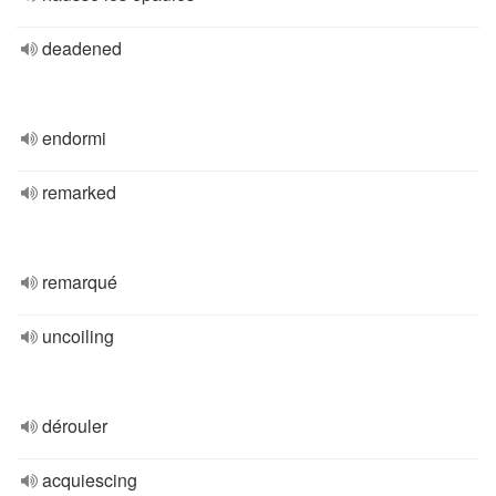
deadened
endormi
remarked
remarqué
uncoiling
dérouler
acquiescing