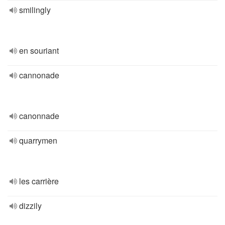
smilingly
en souriant
cannonade
canonnade
quarrymen
les carrière
dizzily