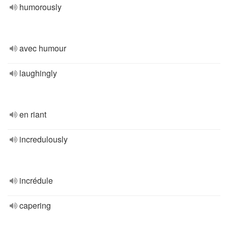
humorously
avec humour
laughingly
en riant
incredulously
incrédule
capering