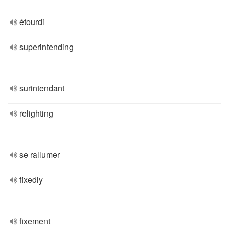
étourdi
superintending
surintendant
relighting
se rallumer
fixedly
fixement