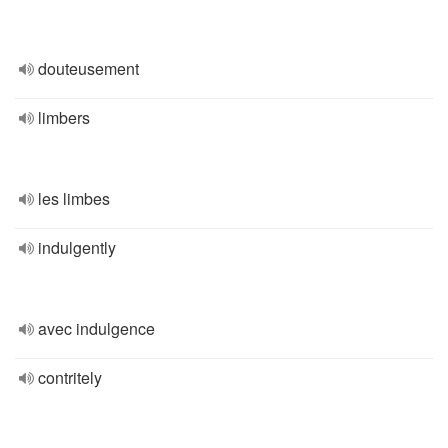
douteusement
limbers
les limbes
indulgently
avec indulgence
contritely