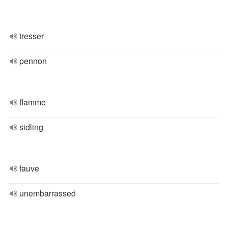
tresser
pennon
flamme
sidling
fauve
unembarrassed