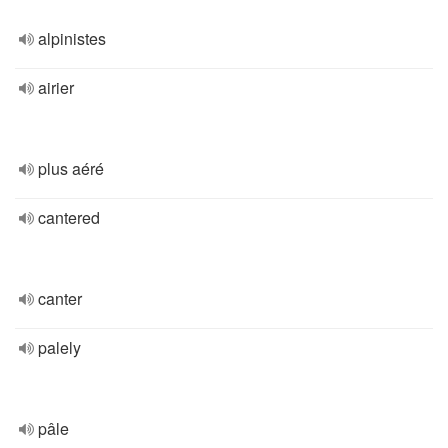
alpinistes
airier
plus aéré
cantered
canter
palely
pâle