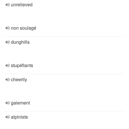
unrelieved
non soulagé
dunghills
stupéfiants
cheerily
gaiement
alpinists