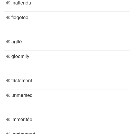
inattendu
fidgeted
agité
gloomily
tristement
unmerited
imméritée
unstrapped