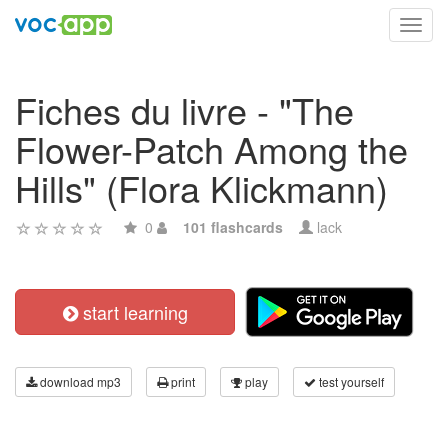
Toggl
navig
Fiches du livre - "The
Flower-Patch Among the
Hills" (Flora Klickmann)
0
101 flashcards
lack
start learning
download mp3
print
play
test yourself