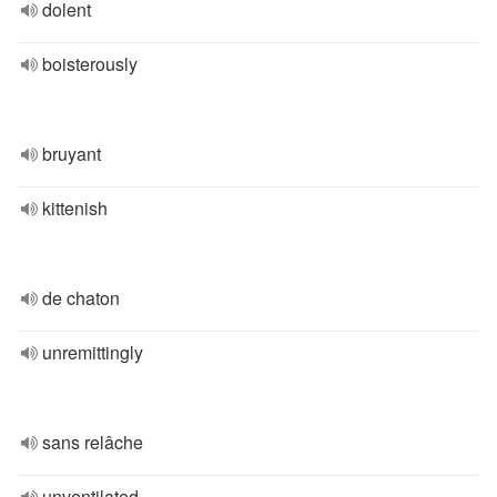
dolent
boisterously
bruyant
kittenish
de chaton
unremittingly
sans relâche
unventilated