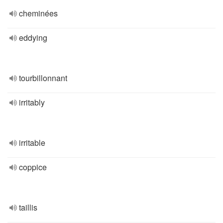
cheminées
eddying
tourbillonnant
irritably
irritable
coppice
taillis