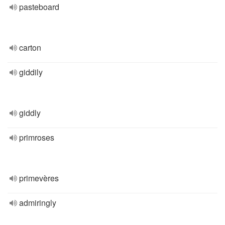
pasteboard
carton
giddily
giddly
primroses
primevères
admiringly