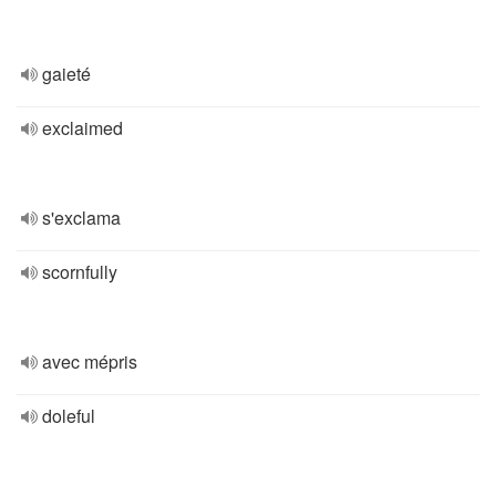
gaieté
exclaimed
s'exclama
scornfully
avec mépris
doleful