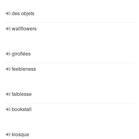
des objets
wallflowers
giroflées
feebleness
faiblesse
bookstall
kiosque