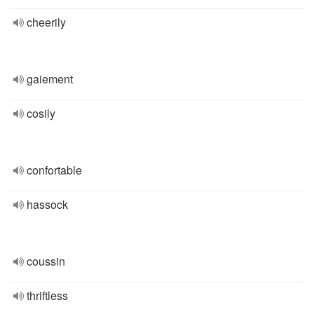
cheerily
gaiement
cosily
confortable
hassock
coussin
thriftless