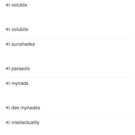
voluble
volubile
sunshades
parasols
myriads
des myriades
intellectuality