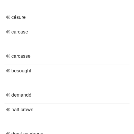
césure
carcase
carcasse
besought
demandé
half-crown
demi-couronne