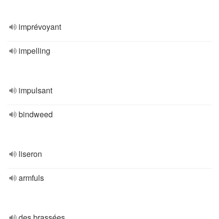
imprévoyant
impelling
impulsant
bindweed
liseron
armfuls
des brassées