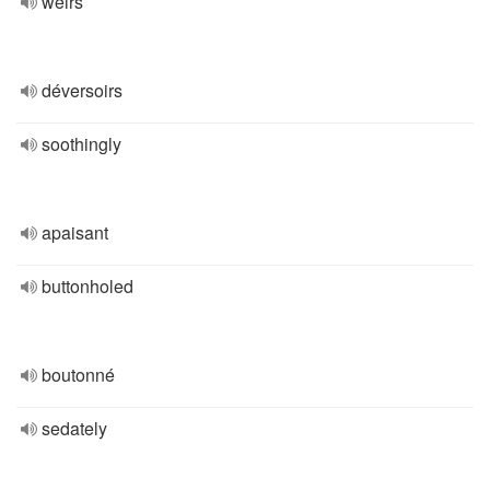
weirs
déversoirs
soothingly
apaisant
buttonholed
boutonné
sedately