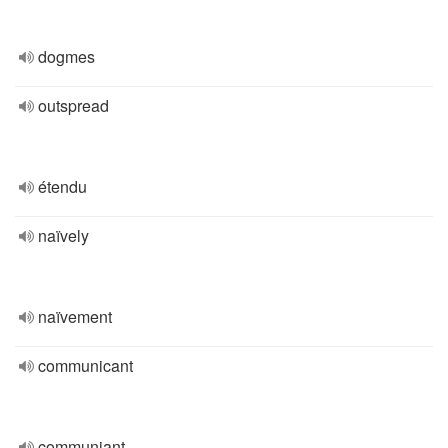
dogmes
outspread
étendu
naïvely
naïvement
communicant
communiant