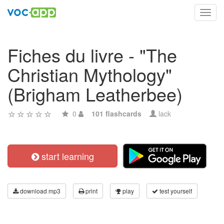
Toggl
navig
Fiches du livre - "The
Christian Mythology"
(Brigham Leatherbee)
0
101 flashcards
lack
start learning
download mp3
print
play
test yourself