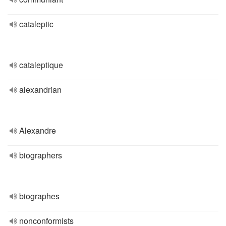
cataleptic
cataleptique
alexandrian
Alexandre
biographers
biographes
nonconformists