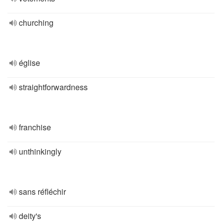
churching
église
straightforwardness
franchise
unthinkingly
sans réfléchir
deity's