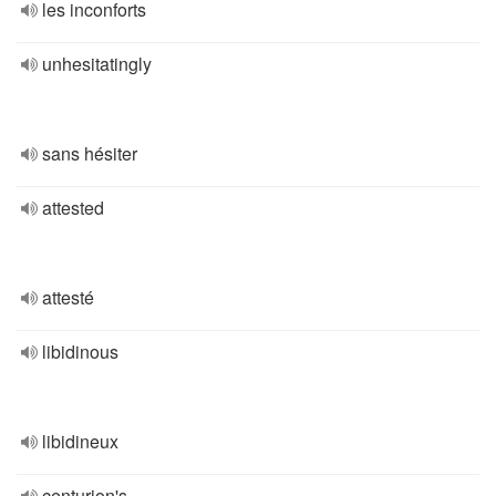
les inconforts
unhesitatingly
sans hésiter
attested
attesté
libidinous
libidineux
centurion's