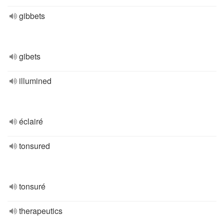
gibbets
gibets
illumined
éclairé
tonsured
tonsuré
therapeutics