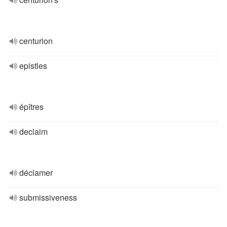
centurion
epistles
épîtres
declaim
déclamer
submissiveness