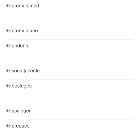
promulgated
promulguée
underlie
sous-jacente
besieges
assiéger
prepuce