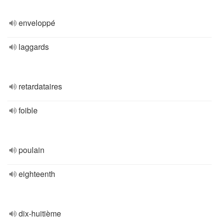
enveloppé
laggards
retardataires
foible
poulain
eighteenth
dix-huitième