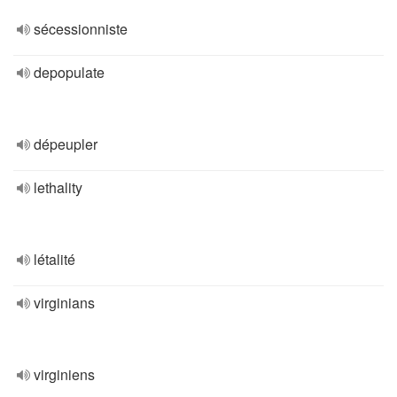
sécessionniste
depopulate
dépeupler
lethality
létalité
virginians
virginiens