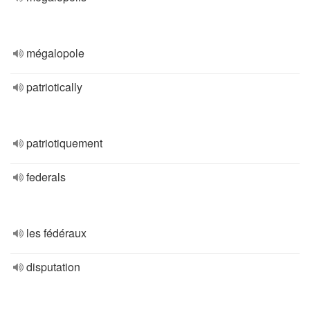
mégalopole
patriotically
patriotiquement
federals
les fédéraux
disputation