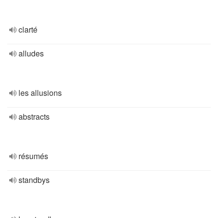
clarté
alludes
les allusions
abstracts
résumés
standbys