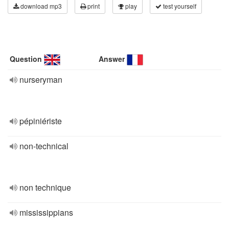
download mp3
print
play
test yourself
Question
Answer
nurseryman
pépiniériste
non-technical
non technique
mississippians