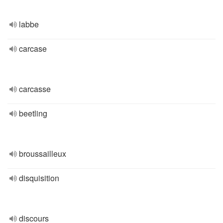
labbe
carcase
carcasse
beetling
broussailleux
disquisition
discours