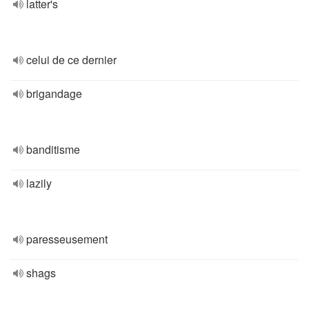
latter's
celui de ce dernier
brigandage
banditisme
lazily
paresseusement
shags