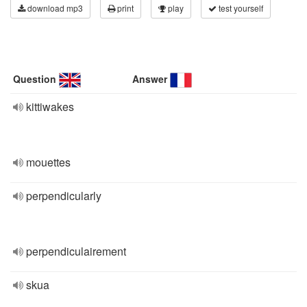
download mp3
print
play
test yourself
Question
Answer
kittiwakes
mouettes
perpendicularly
perpendiculairement
skua