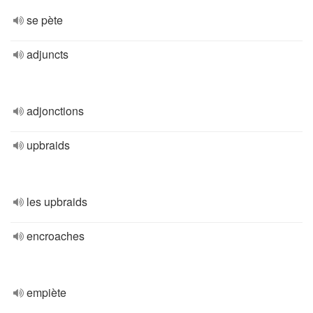
se pète
adjuncts
adjonctions
upbraids
les upbraids
encroaches
empiète