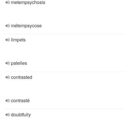
metempsychosis
métempsycose
limpets
patelles
contrasted
contrasté
doubtfully