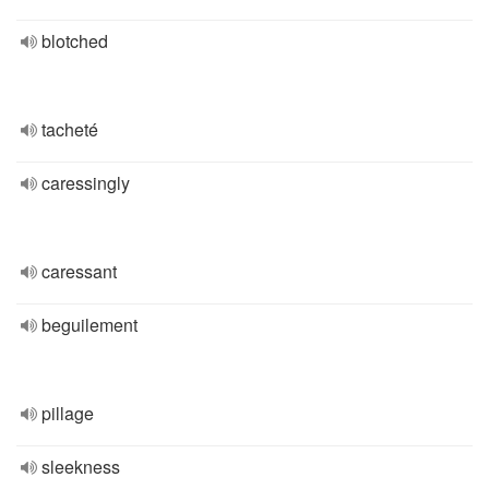
blotched
tacheté
caressingly
caressant
beguilement
pillage
sleekness