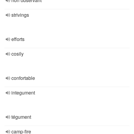
non observant
strivings
efforts
cosily
confortable
integument
tégument
camp-fire