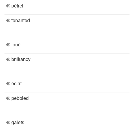
pétrel
tenanted
loué
brilliancy
éclat
pebbled
galets