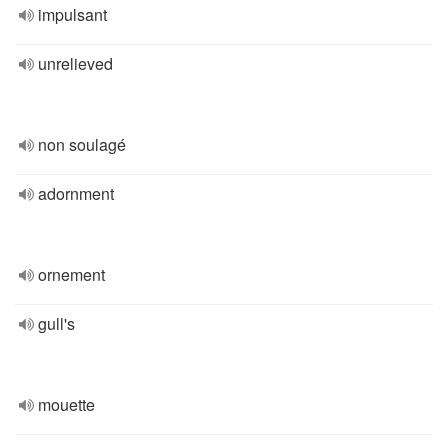
impulsant
unrelieved
non soulagé
adornment
ornement
gull's
mouette