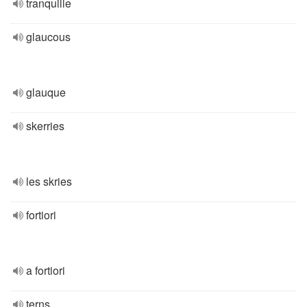
tranquille
glaucous
glauque
skerries
les skries
fortiori
a fortiori
terns