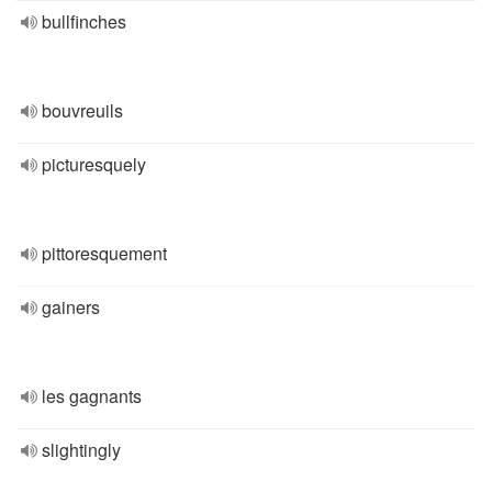
bullfinches
bouvreuils
picturesquely
pittoresquement
gainers
les gagnants
slightingly