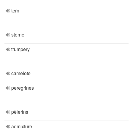
tern
sterne
trumpery
camelote
peregrines
pèlerins
admixture