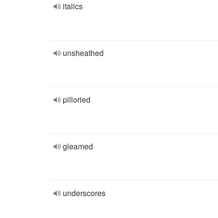
italics
unsheathed
pilloried
gleamed
underscores