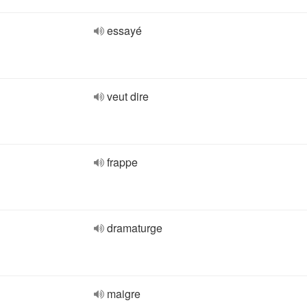
essayé
veut dire
frappe
dramaturge
maigre