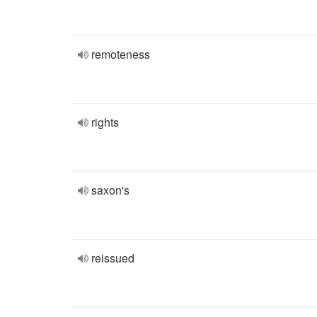
remoteness
rights
saxon's
reissued