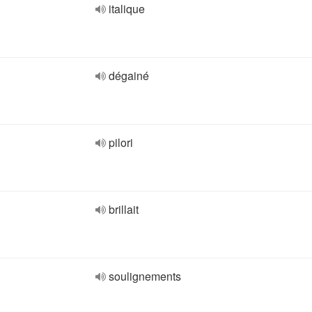
italique
dégainé
pilori
brillait
soulignements