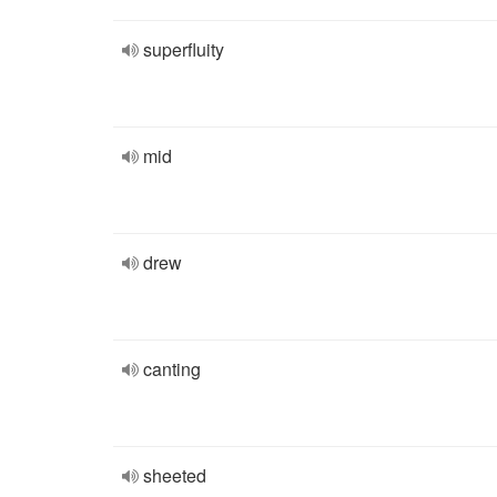
superfluity
mid
drew
canting
sheeted