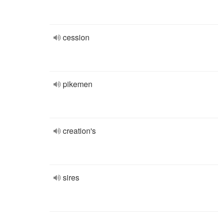
cession
pikemen
creation's
sires