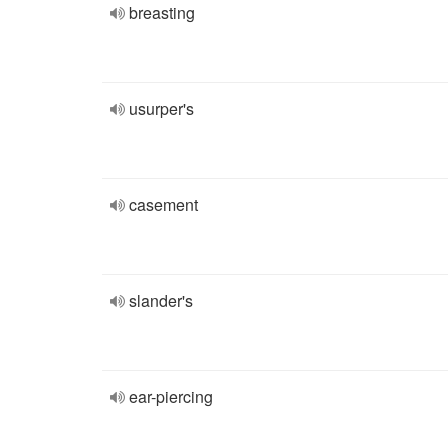
breasting
usurper's
casement
slander's
ear-piercing