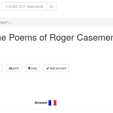
ent" (...
Some Poems of Roger Caseme
print
play
test yourself
Answer