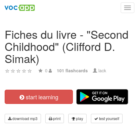
Toggl
navig
Fiches du livre - "Second
Childhood" (Clifford D.
Simak)
0
101 flashcards
lack
start learning
download mp3
print
play
test yourself