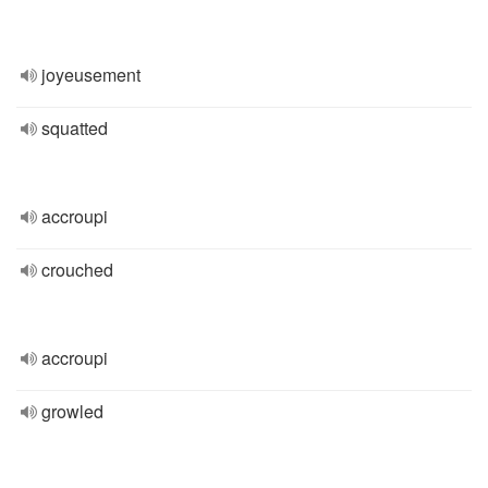
joyeusement
squatted
accroupi
crouched
accroupi
growled