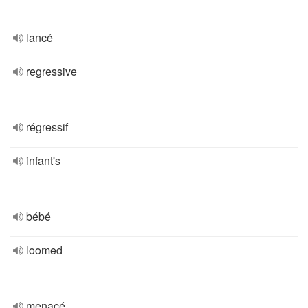
lancé
regressive
régressif
infant's
bébé
loomed
menacé