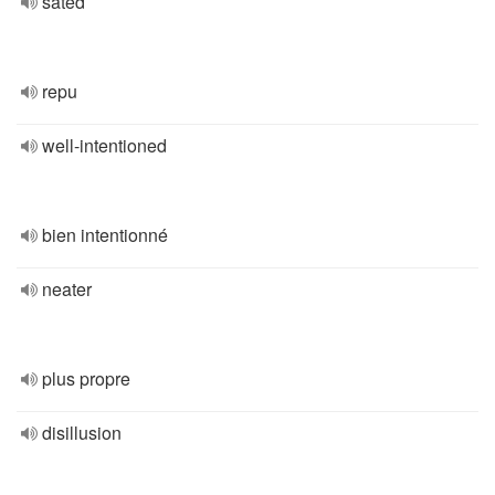
sated
repu
well-intentioned
bien intentionné
neater
plus propre
disillusion