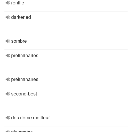
reniflé
darkened
sombre
preliminaries
préliminaires
second-best
deuxième meilleur
playmates