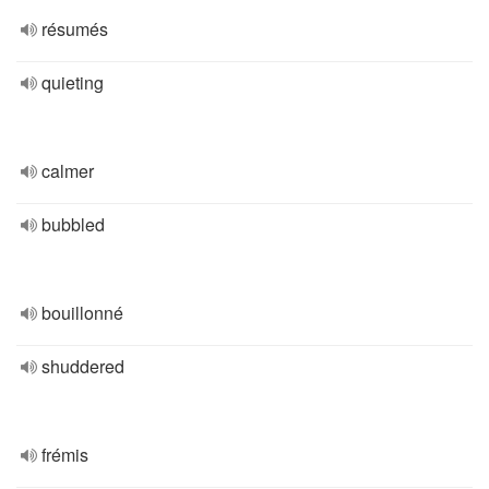
résumés
quieting
calmer
bubbled
bouillonné
shuddered
frémis