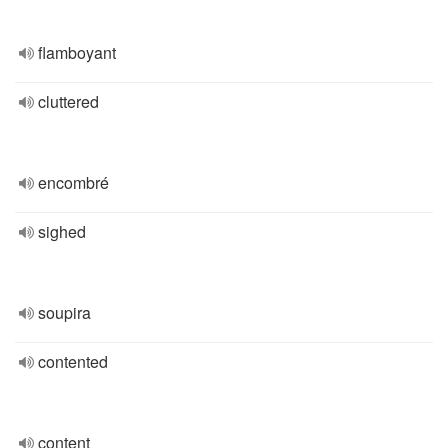
flamboyant
cluttered
encombré
sighed
soupira
contented
content