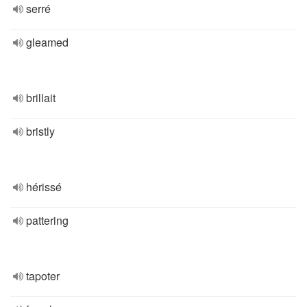
serré
gleamed
brillait
bristly
hérissé
pattering
tapoter