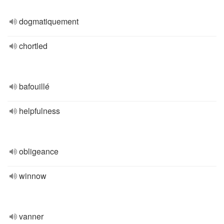
dogmatiquement
chortled
bafouillé
helpfulness
obligeance
winnow
vanner