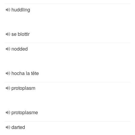
huddling
se blottir
nodded
hocha la tête
protoplasm
protoplasme
darted