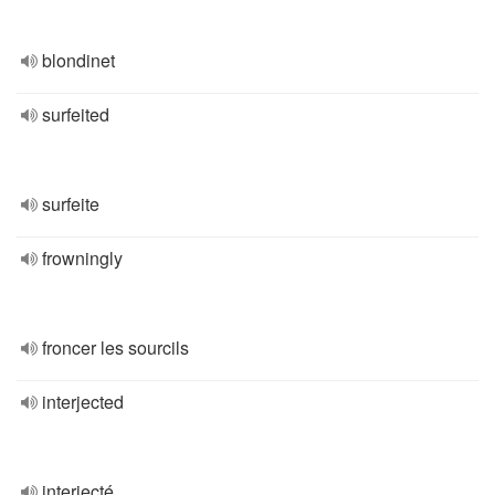
blondinet
surfeited
surfeite
frowningly
froncer les sourcils
interjected
interjecté