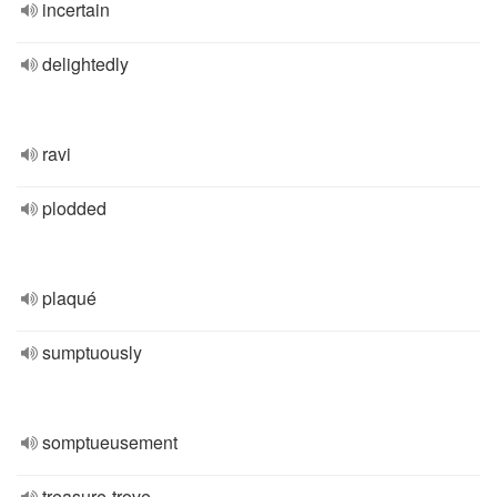
incertain
delightedly
ravi
plodded
plaqué
sumptuously
somptueusement
treasure-trove