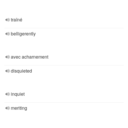
traîné
belligerently
avec acharnement
disquieted
inquiet
meriting