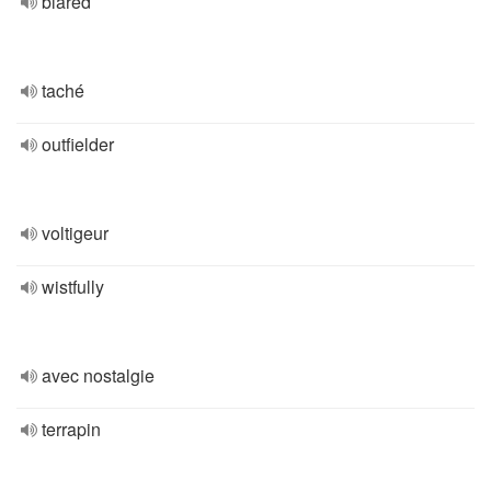
blared
taché
outfielder
voltigeur
wistfully
avec nostalgie
terrapin