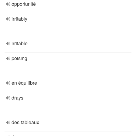
opportunité
irritably
irritable
poising
en équilibre
drays
des tableaux