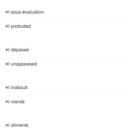
sous-évaluation
protruded
dépassé
unappeased
inabouti
viands
aliments