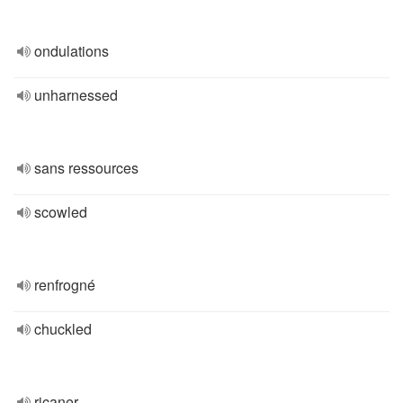
ondulations
unharnessed
sans ressources
scowled
renfrogné
chuckled
ricaner