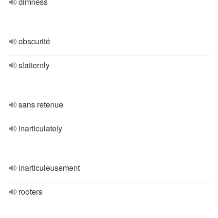
dimness
obscurité
slatternly
sans retenue
inarticulately
inarticuleusement
rooters