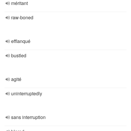
méritant
raw-boned
efflanqué
bustled
agité
uninterruptedly
sans interruption