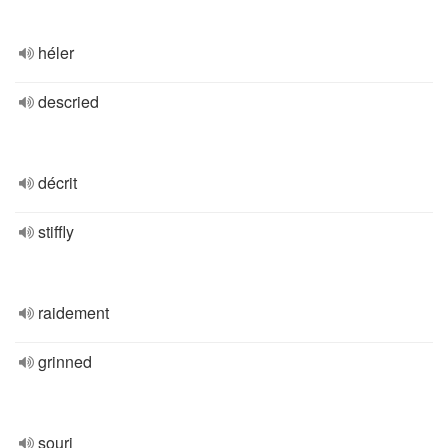
héler
descried
décrit
stiffly
raidement
grinned
souri