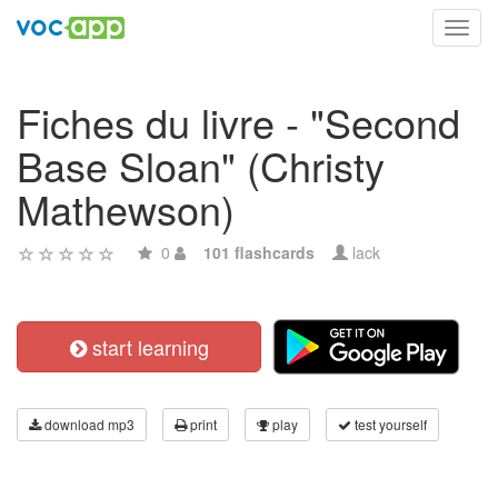
Toggl
navig
Fiches du livre - "Second
Base Sloan" (Christy
Mathewson)
0
101 flashcards
lack
start learning
download mp3
print
play
test yourself