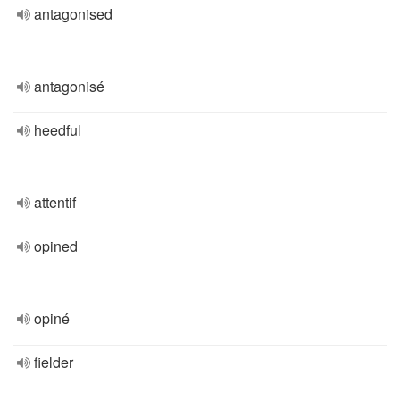
antagonised
antagonisé
heedful
attentif
opined
opiné
fielder