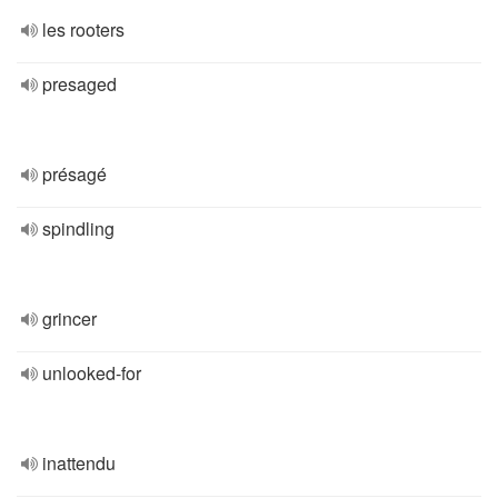
les rooters
presaged
présagé
spindling
grincer
unlooked-for
inattendu