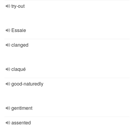
try-out
Essaie
clanged
claqué
good-naturedly
gentiment
assented