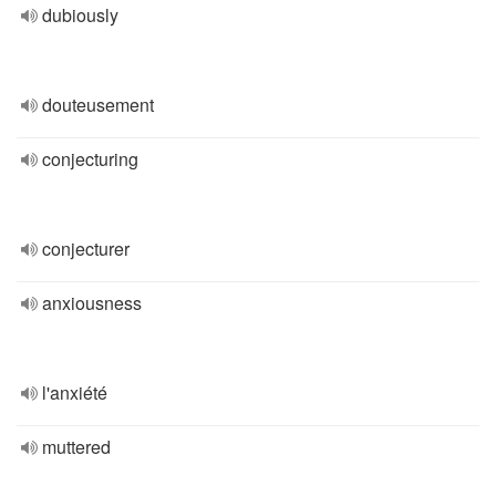
dubiously
douteusement
conjecturing
conjecturer
anxiousness
l'anxiété
muttered