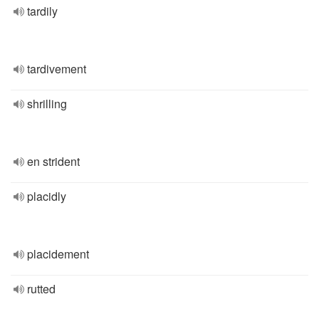
tardily
tardivement
shrilling
en strident
placidly
placidement
rutted