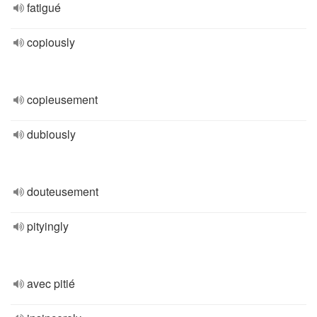
fatigué
copiously
copieusement
dubiously
douteusement
pityingly
avec pitié