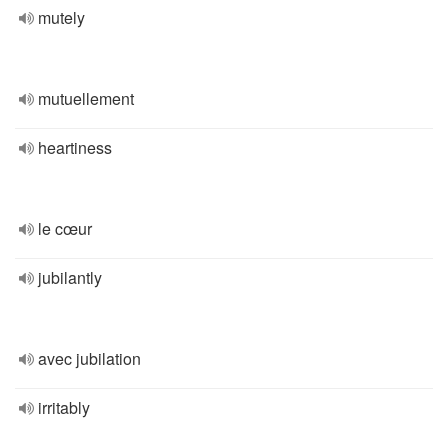
mutely
mutuellement
heartiness
le cœur
jubilantly
avec jubilation
irritably