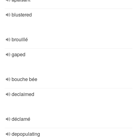
blustered
brouillé
gaped
bouche bée
declaimed
déclamé
depopulating