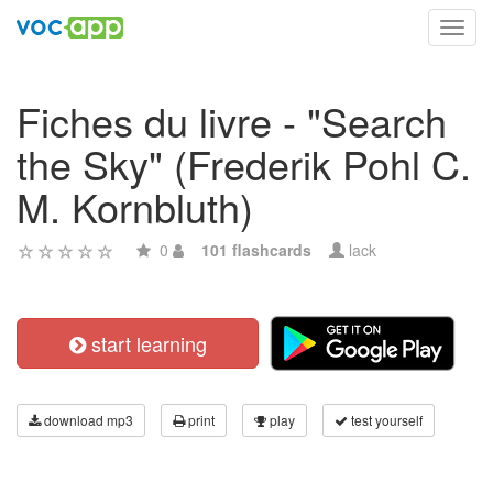
Toggl
navig
Fiches du livre - "Search
the Sky" (Frederik Pohl C.
M. Kornbluth)
0
101 flashcards
lack
start learning
download mp3
print
play
test yourself