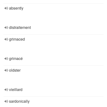
absently
distraitement
grimaced
grimacé
oldster
vieillard
sardonically