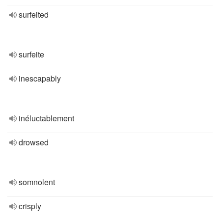
surfeited
surfeite
inescapably
inéluctablement
drowsed
somnolent
crisply