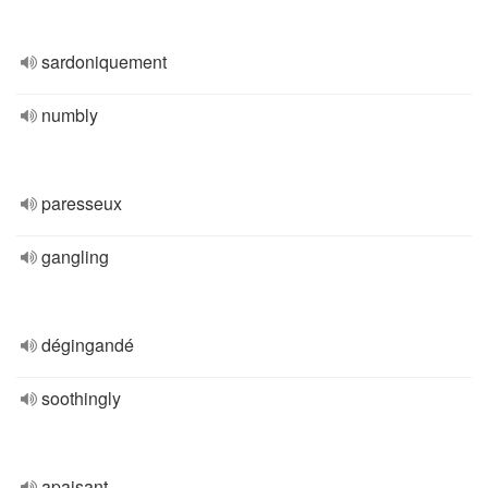
sardoniquement
numbly
paresseux
gangling
dégingandé
soothingly
apaisant