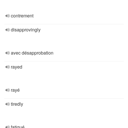
contrement
disapprovingly
avec désapprobation
rayed
rayé
tiredly
fatigué