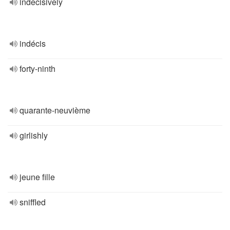
indecisively
indécis
forty-ninth
quarante-neuvième
girlishly
jeune fille
sniffled