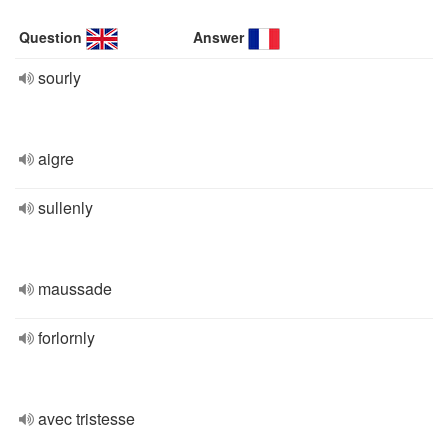
Question
Answer
sourly
aigre
sullenly
maussade
forlornly
avec tristesse