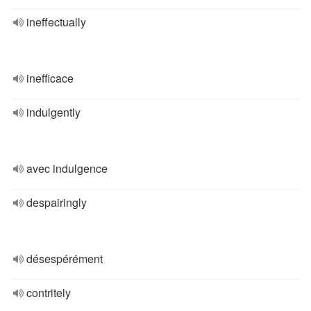
ineffectually
inefficace
indulgently
avec indulgence
despairingly
désespérément
contritely