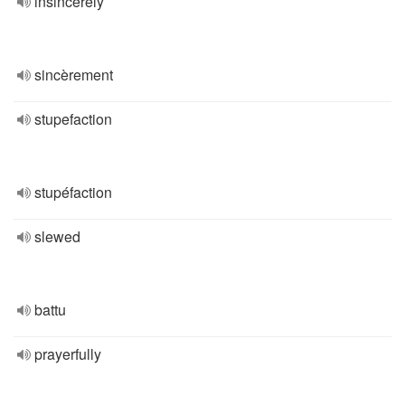
insincerely
sincèrement
stupefaction
stupéfaction
slewed
battu
prayerfully