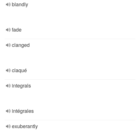
blandly
fade
clanged
claqué
integrals
intégrales
exuberantly