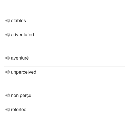
étables
adventured
aventuré
unperceived
non perçu
retorted