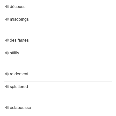
décousu
misdoings
des fautes
stiffly
raidement
spluttered
éclaboussé