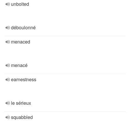
unbolted
déboulonné
menaced
menacé
earnestness
le sérieux
squabbled