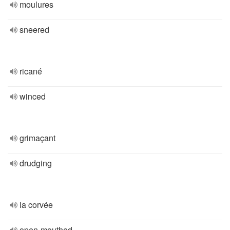
moulures
sneered
ricané
winced
grimaçant
drudging
la corvée
open-mouthed