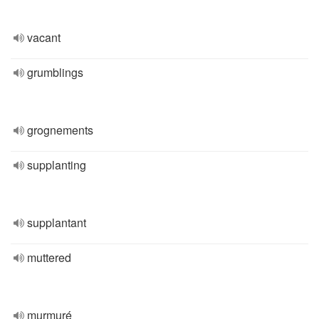
vacant
grumblings
grognements
supplanting
supplantant
muttered
murmuré