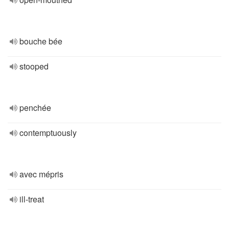
bouche bée
stooped
penchée
contemptuously
avec mépris
ill-treat