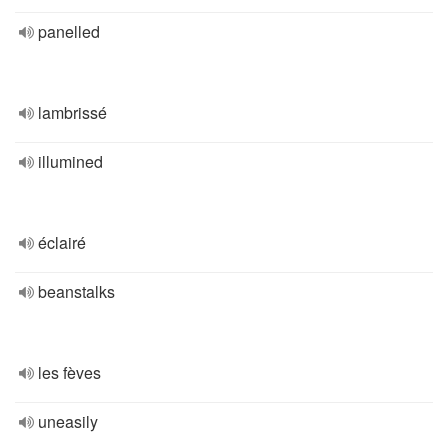
panelled
lambrissé
illumined
éclairé
beanstalks
les fèves
uneasily