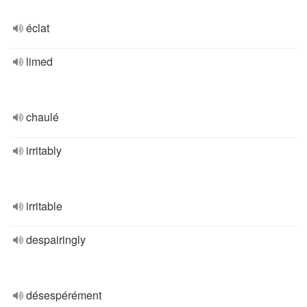
éclat
limed
chaulé
irritably
irritable
despairingly
désespérément