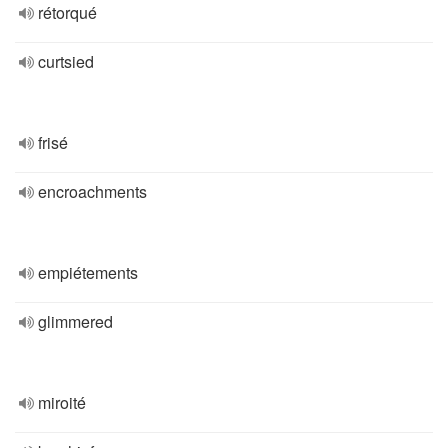
rétorqué
curtsied
frisé
encroachments
empiétements
glimmered
miroité