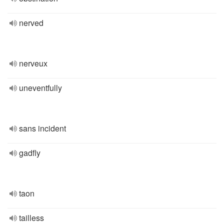
nerved
nerveux
uneventfully
sans incident
gadfly
taon
tailless