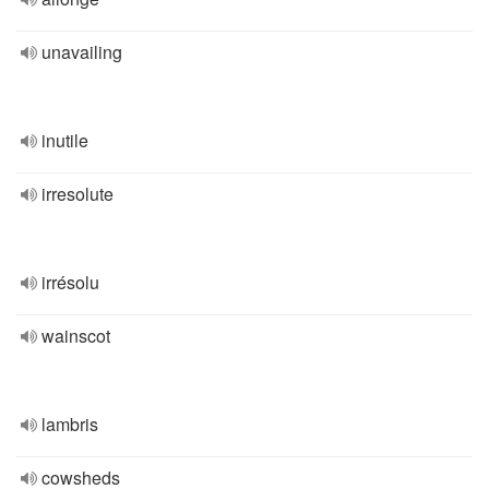
unavailing
inutile
irresolute
irrésolu
wainscot
lambris
cowsheds