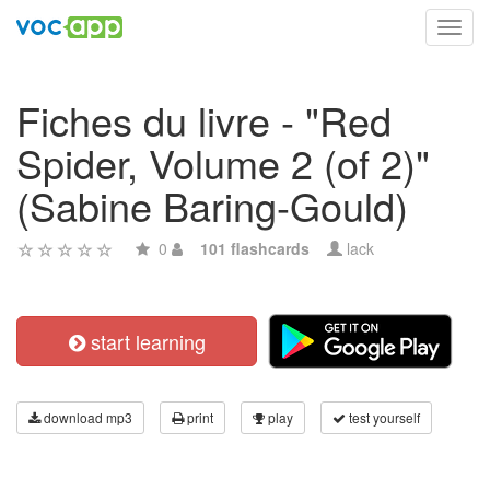
Toggl
navig
Fiches du livre - "Red
Spider, Volume 2 (of 2)"
(Sabine Baring-Gould)
0
101 flashcards
lack
start learning
download mp3
print
play
test yourself