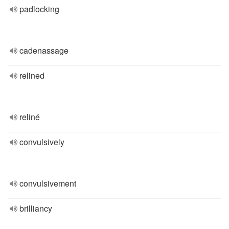
padlocking
cadenassage
relined
reliné
convulsively
convulsivement
brilliancy