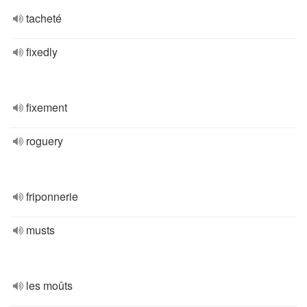
tacheté
fixedly
fixement
roguery
friponnerie
musts
les moûts