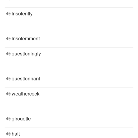
insolently
insolemment
questioningly
questionnant
weathercock
girouette
haft