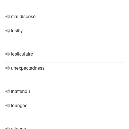
mal disposé
testily
testiculaire
unexpectedness
inattendu
lounged
allongé