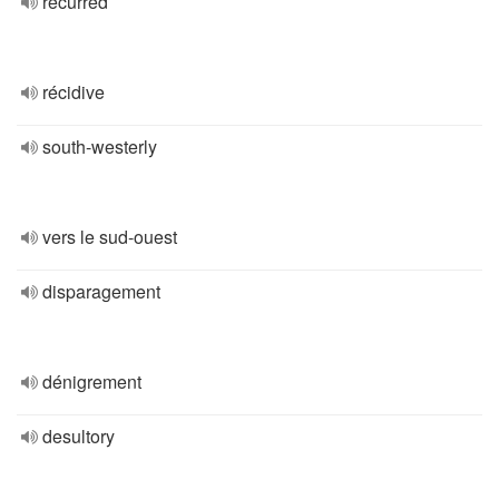
recurred
récidive
south-westerly
vers le sud-ouest
disparagement
dénigrement
desultory