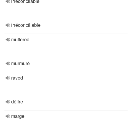
irreconcilable
irréconciliable
muttered
murmuré
raved
délire
marge