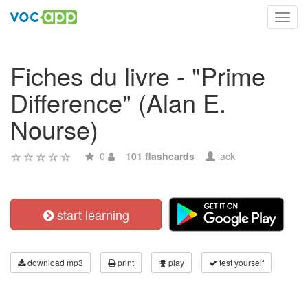
Toggl
navig
Fiches du livre - "Prime
Difference" (Alan E.
Nourse)
0
101 flashcards
lack
start learning
download mp3
print
play
test yourself