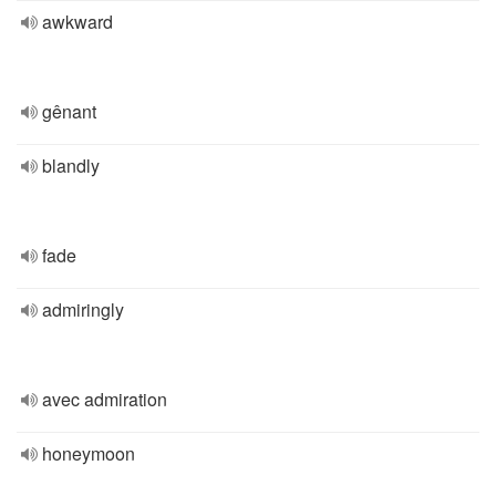
awkward
gênant
blandly
fade
admiringly
avec admiration
honeymoon