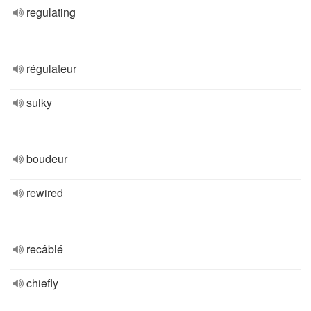
regulating
régulateur
sulky
boudeur
rewired
recâblé
chiefly