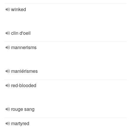
winked
clin d'oeil
mannerisms
maniérismes
red-blooded
rouge sang
martyred