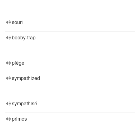
souri
booby-trap
piège
sympathized
sympathisé
primes