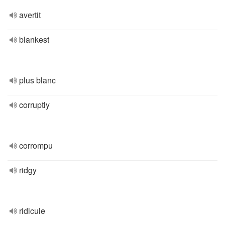
avertit
blankest
plus blanc
corruptly
corrompu
ridgy
ridicule