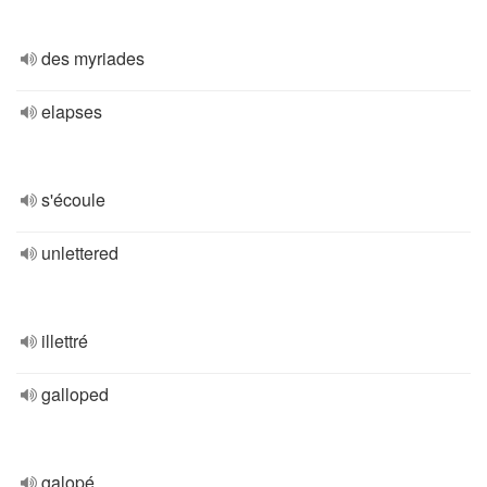
des myriades
elapses
s'écoule
unlettered
illettré
galloped
galopé