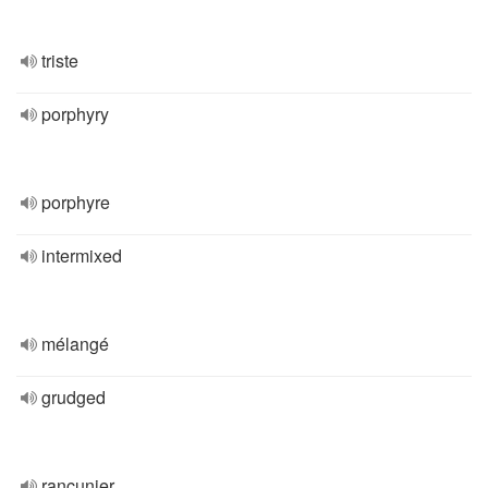
triste
porphyry
porphyre
intermixed
mélangé
grudged
rancunier