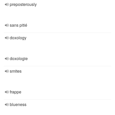
preposterously
sans pitié
doxology
doxologie
smites
frappe
blueness