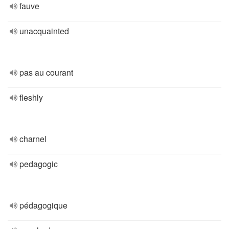
fauve
unacquainted
pas au courant
fleshly
charnel
pedagogic
pédagogique