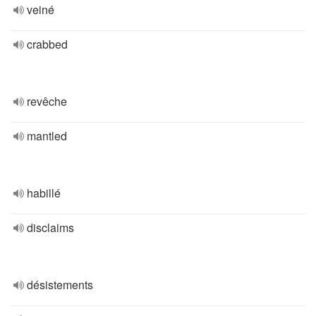
veiné
crabbed
revêche
mantled
habillé
disclaims
désistements