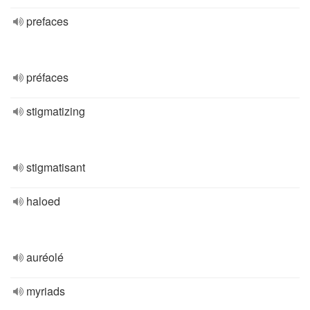
prefaces
préfaces
stigmatizing
stigmatisant
haloed
auréolé
myriads