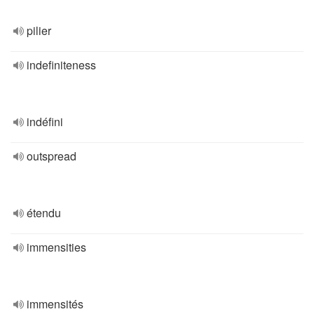
pilier
indefiniteness
indéfini
outspread
étendu
immensities
immensités