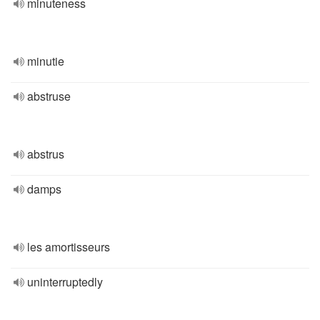
minuteness
minutie
abstruse
abstrus
damps
les amortisseurs
uninterruptedly