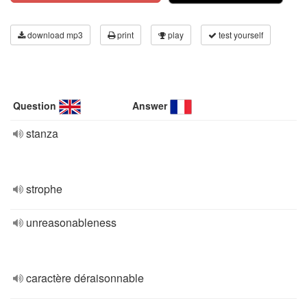
download mp3
print
play
test yourself
Question
Answer
stanza
strophe
unreasonableness
caractère déraisonnable