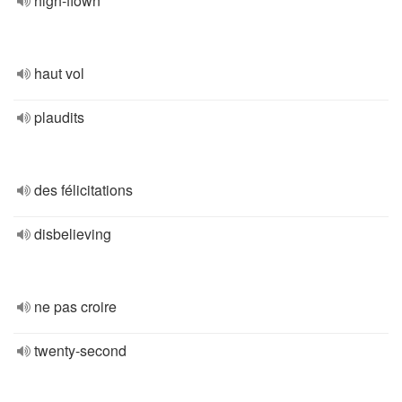
high-flown
haut vol
plaudits
des félicitations
disbelieving
ne pas croire
twenty-second