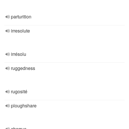
parturition
irresolute
irrésolu
ruggedness
rugosité
ploughshare
charrue