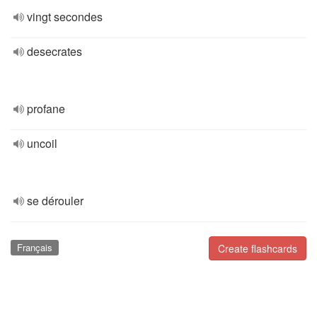
vingt secondes
desecrates
profane
uncoil
se dérouler
Français
Create flashcards