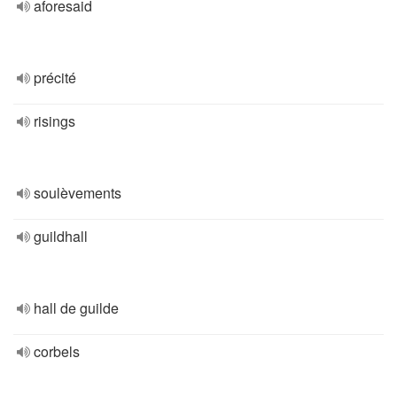
aforesaid
précité
risings
soulèvements
guildhall
hall de guilde
corbels