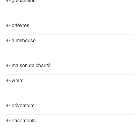
goldsmiths
orfèvres
almshouse
maison de charité
weirs
déversoirs
easements