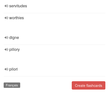
servitudes
worthies
digne
pillory
pilori
Français
Create flashcards