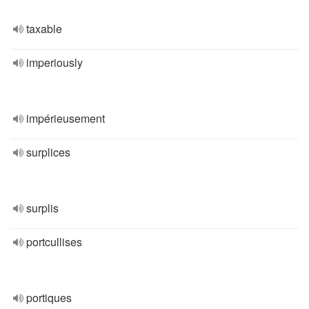
taxable
imperiously
impérieusement
surplices
surplis
portcullises
portiques