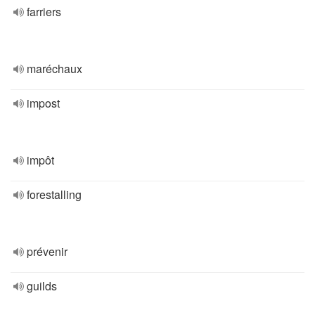
farriers
maréchaux
impost
impôt
forestalling
prévenir
guilds