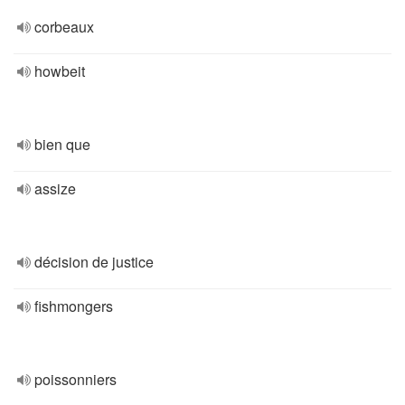
corbeaux
howbeit
bien que
assize
décision de justice
fishmongers
poissonniers