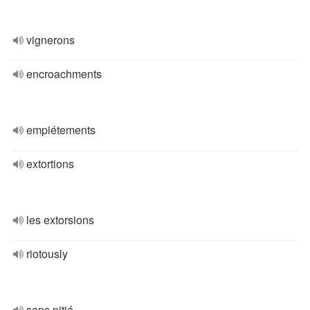
vignerons
encroachments
empiétements
extortions
les extorsions
riotously
sans pitié