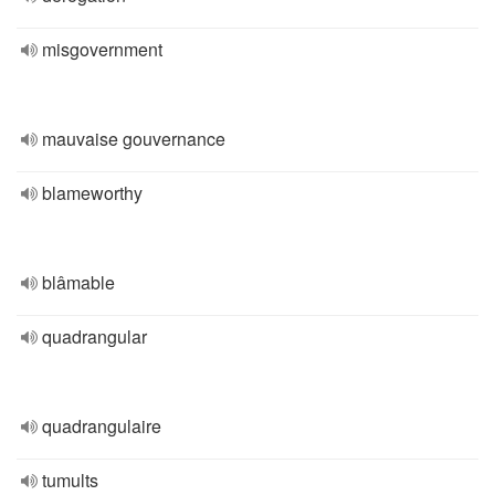
misgovernment
mauvaise gouvernance
blameworthy
blâmable
quadrangular
quadrangulaire
tumults