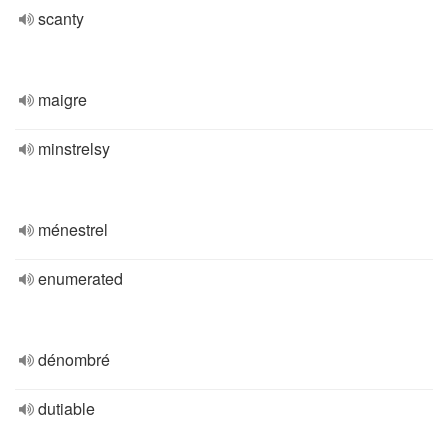
scanty
maigre
minstrelsy
ménestrel
enumerated
dénombré
dutiable