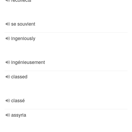
se souvient
ingeniously
ingénieusement
classed
classé
assyria