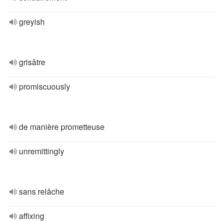
greyish
grisâtre
promiscuously
de manière prometteuse
unremittingly
sans relâche
affixing