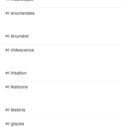
enumerates
énumère
iridescence
irisation
festoons
festons
glazes