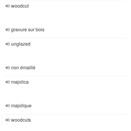
woodcut
gravure sur bois
unglazed
non émaillé
majolica
majolique
woodcuts