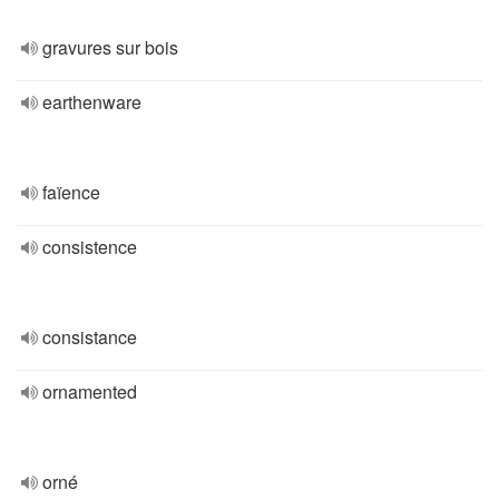
gravures sur bois
earthenware
faïence
consistence
consistance
ornamented
orné