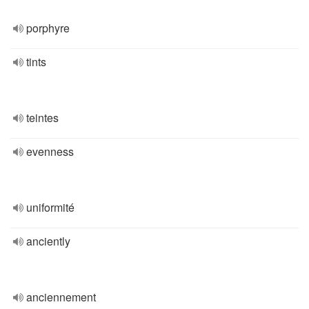
porphyre
tints
teintes
evenness
uniformité
anciently
anciennement