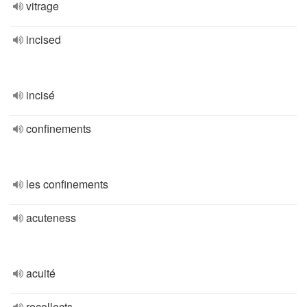
vitrage
incised
incisé
confinements
les confinements
acuteness
acuité
recollects