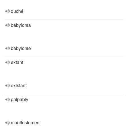
duché
babylonia
babylonie
extant
existant
palpably
manifestement