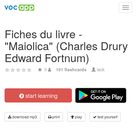
Toggl
navig
Fiches du livre -
"Maiolica" (Charles Drury
Edward Fortnum)
0
101 flashcards
lack
start learning
download mp3
print
play
test yourself