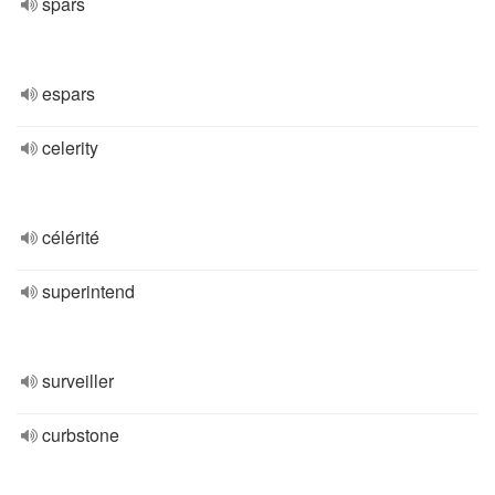
spars
espars
celerity
célérité
superintend
surveiller
curbstone