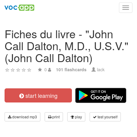
Toggl
navig
Fiches du livre - "John
Call Dalton, M.D., U.S.V."
(John Call Dalton)
0
101 flashcards
lack
start learning
download mp3
print
play
test yourself