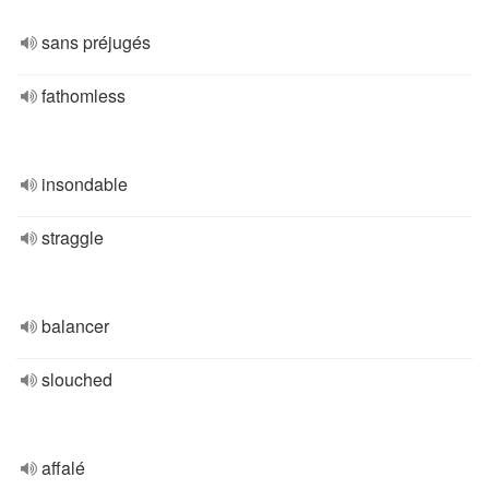
sans préjugés
fathomless
insondable
straggle
balancer
slouched
affalé