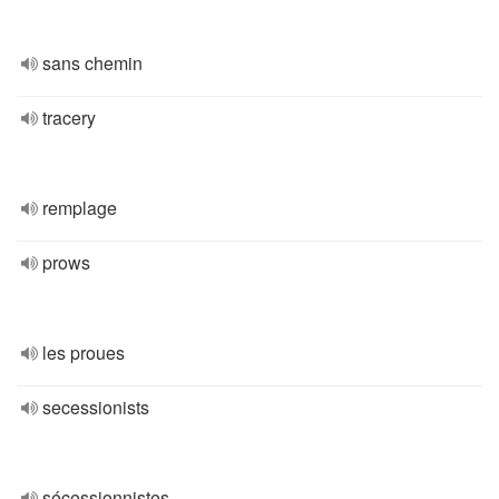
sans chemin
tracery
remplage
prows
les proues
secessionists
sécessionnistes