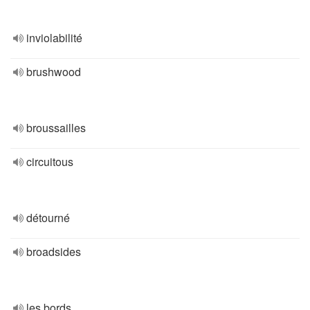
inviolabilité
brushwood
broussailles
circuitous
détourné
broadsides
les bords