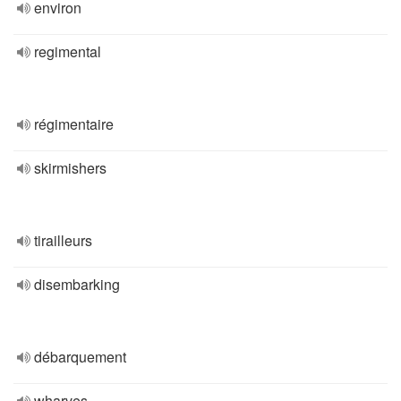
environ
regimental
régimentaire
skirmishers
tirailleurs
disembarking
débarquement
wharves