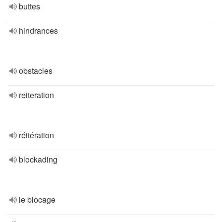
buttes
hindrances
obstacles
reiteration
réitération
blockading
le blocage