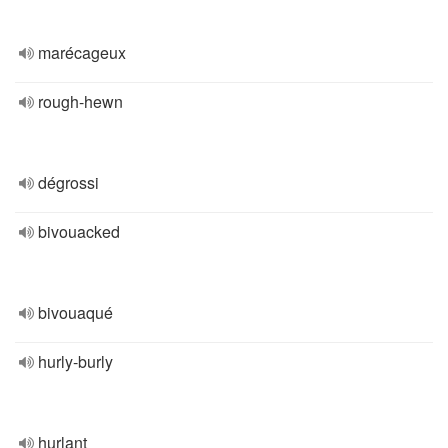
marécageux
rough-hewn
dégrossi
bivouacked
bivouaqué
hurly-burly
hurlant