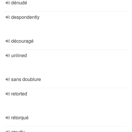
dénudé
despondently
découragé
unlined
sans doublure
retorted
rétorqué
stoutly