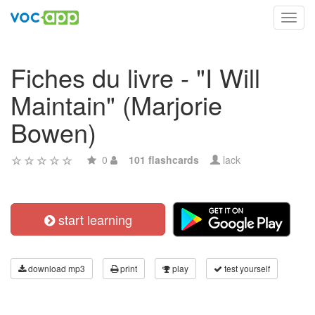
Toggl
navig
Fiches du livre - "I Will
Maintain" (Marjorie
Bowen)
0
101 flashcards
lack
start learning
download mp3
print
play
test yourself