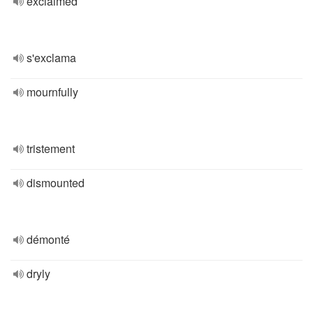
exclaimed
s'exclama
mournfully
tristement
dismounted
démonté
dryly