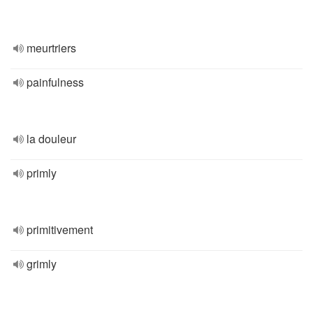
meurtriers
painfulness
la douleur
primly
primitivement
grimly