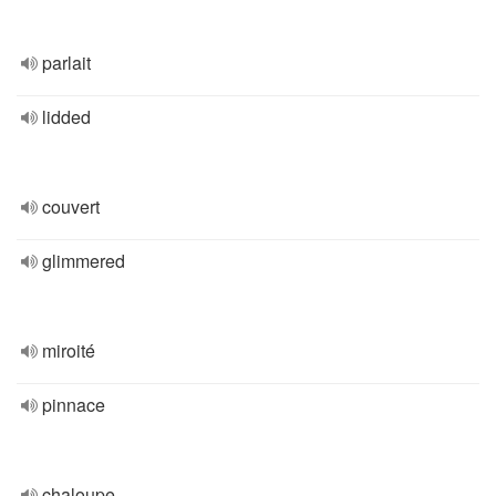
parlait
lidded
couvert
glimmered
miroité
pinnace
chaloupe