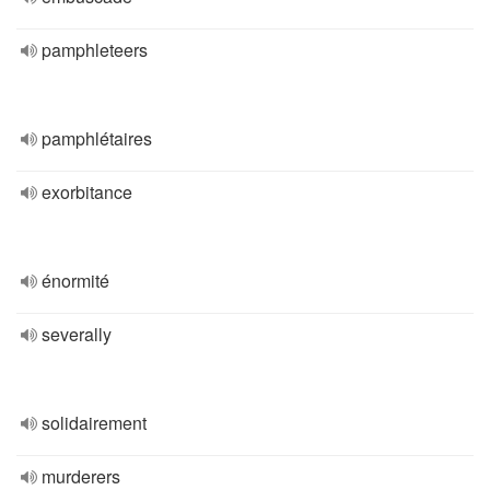
pamphleteers
pamphlétaires
exorbitance
énormité
severally
solidairement
murderers