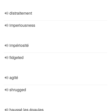
distraitement
imperiousness
impériosité
fidgeted
agité
shrugged
haussé les épaules