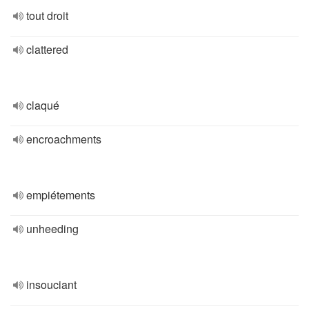
tout droit
clattered
claqué
encroachments
empiétements
unheeding
insouciant