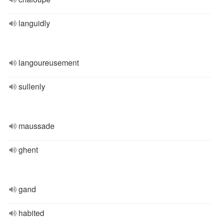
languidly
langoureusement
sullenly
maussade
ghent
gand
habited