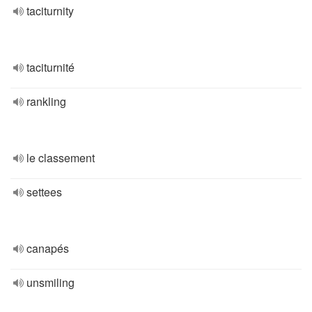
taciturnity
taciturnité
rankling
le classement
settees
canapés
unsmiling