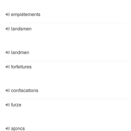
empiétements
landsmen
landmen
forfeitures
confiscations
furze
ajoncs