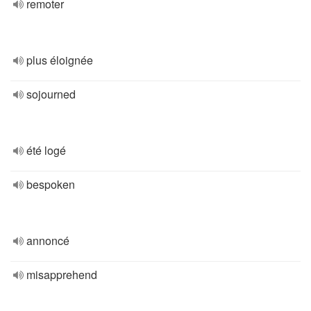
remoter
plus éloignée
sojourned
été logé
bespoken
annoncé
misapprehend