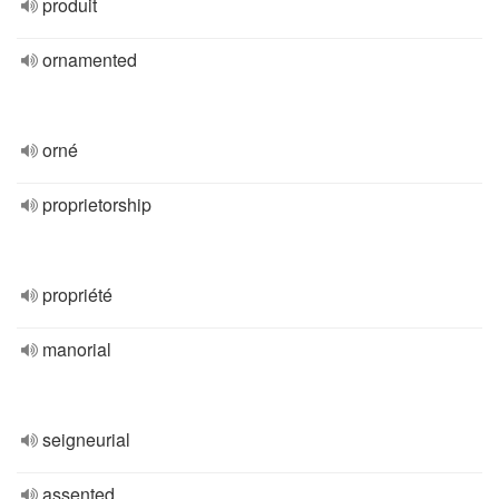
produit
ornamented
orné
proprietorship
propriété
manorial
seigneurial
assented