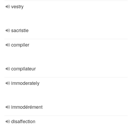
vestry
sacristie
compiler
compilateur
immoderately
immodérément
disaffection