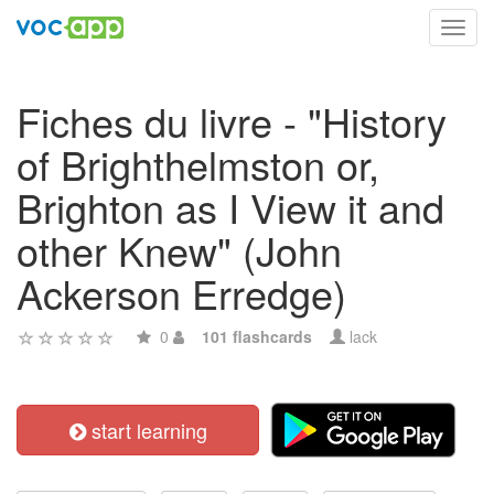
Toggl
navig
Fiches du livre - "History
of Brighthelmston or,
Brighton as I View it and
other Knew" (John
Ackerson Erredge)
0
101 flashcards
lack
start learning