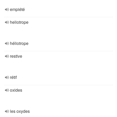
empiété
heliotrope
héliotrope
restive
rétif
oxides
les oxydes