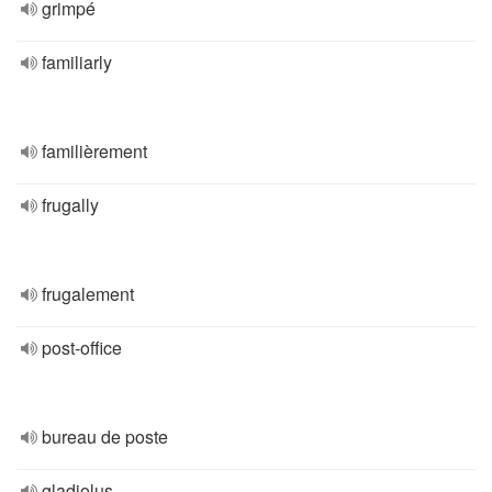
grimpé
familiarly
familièrement
frugally
frugalement
post-office
bureau de poste
gladiolus