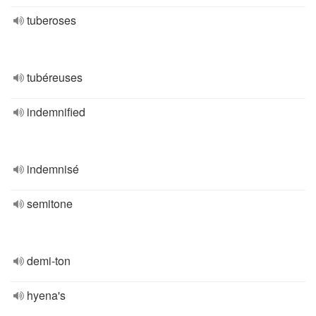
tuberoses
tubéreuses
indemnified
indemnisé
semitone
demi-ton
hyena's