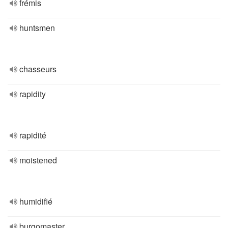
frémis
huntsmen
chasseurs
rapidity
rapidité
moistened
humidifié
burgomaster