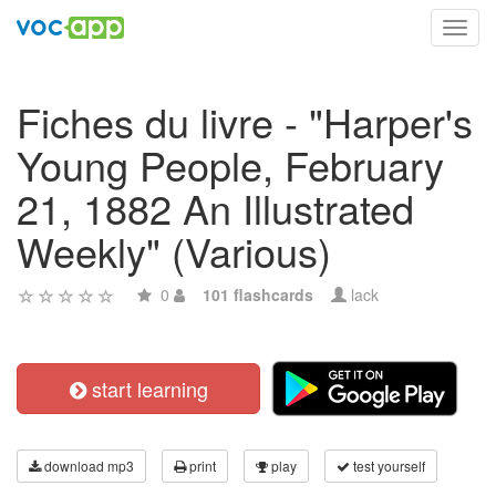
Toggl
navig
Fiches du livre - "Harper's
Young People, February
21, 1882 An Illustrated
Weekly" (Various)
0
101 flashcards
lack
start learning
download mp3
print
play
test yourself