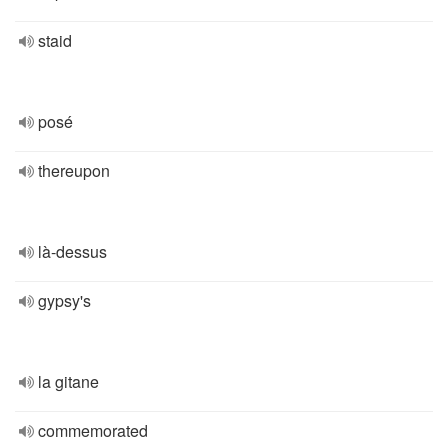
staid
posé
thereupon
là-dessus
gypsy's
la gitane
commemorated