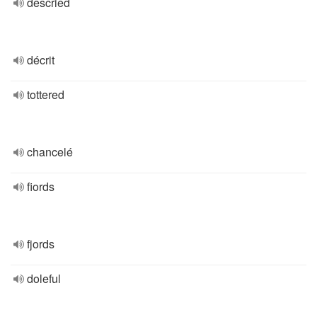
descried
décrit
tottered
chancelé
fiords
fjords
doleful