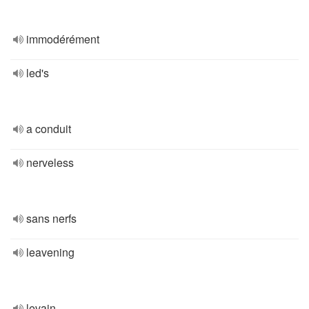
immodérément
led's
a conduit
nerveless
sans nerfs
leavening
levain