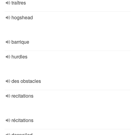
traîtres
hogshead
barrique
hurdles
des obstacles
recitations
récitations
despoiled