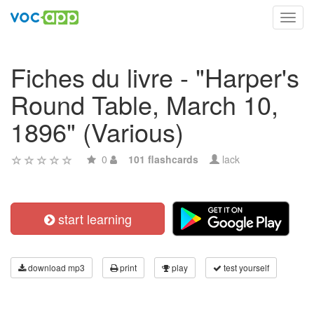
Toggl
navig
Fiches du livre - "Harper's
Round Table, March 10,
1896" (Various)
0
101 flashcards
lack
start learning
download mp3
print
play
test yourself