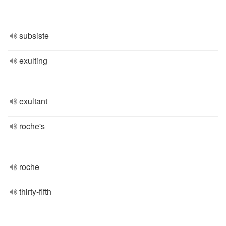
subsiste
exulting
exultant
roche's
roche
thirty-fifth