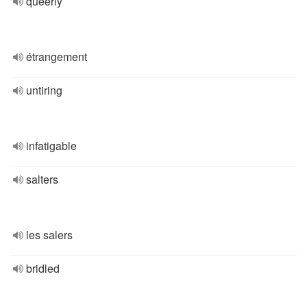
queerly
étrangement
untiring
infatigable
salters
les salers
bridled