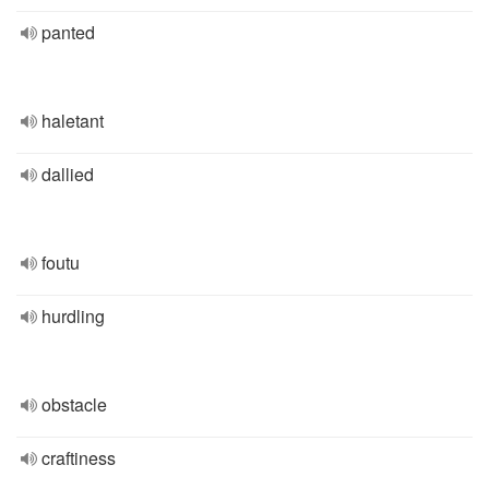
panted
haletant
dallied
foutu
hurdling
obstacle
craftiness